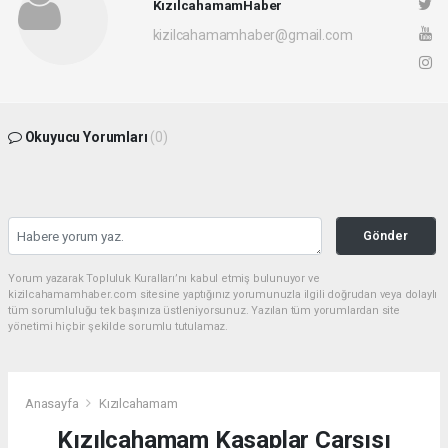
KızılcahamamHaber
kizilcahamamhaber@gmail.com
Okuyucu Yorumları
(0)
Gönder
Yorum yazarak Topluluk Kuralları’nı kabul etmiş bulunuyor ve
kizilcahamamhaber.com sitesine yaptığınız yorumunuzla ilgili doğrudan veya dolaylı
tüm sorumluluğu tek başınıza üstleniyorsunuz. Yazılan tüm yorumlardan site
yönetimi hiçbir şekilde sorumlu tutulamaz.
Anasayfa
Kızılcahamam
Kızılcahamam Kasaplar Çarşısı