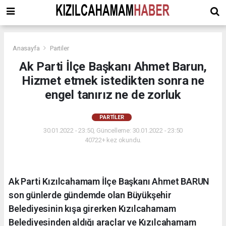
Anasayfa
Partiler
Ak Parti İlçe Başkanı Ahmet Barun,
Hizmet etmek istedikten sonra ne
engel tanırız ne de zorluk
PARTILER
30.01.2022 - 23:50, Güncelleme: 30.01.2022 - 23:50
40722+ kez okundu.
Ak Parti Kızılcahamam İlçe Başkanı Ahmet BARUN
son günlerde gündemde olan Büyükşehir
Belediyesinin kışa girerken Kızılcahamam
Belediyesinden aldığı araçlar ve Kızılcahamam