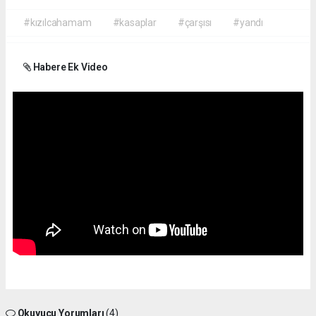
#kızılcahamam
#kasaplar
#çarşısı
#yandı
Habere Ek Video
Okuyucu Yorumları
(4)