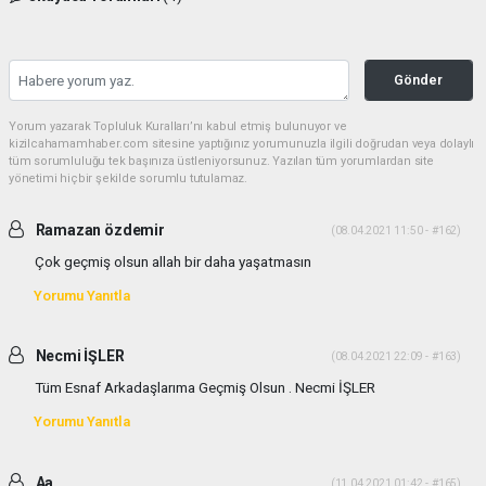
Gönder
Yorum yazarak Topluluk Kuralları’nı kabul etmiş bulunuyor ve
kizilcahamamhaber.com sitesine yaptığınız yorumunuzla ilgili doğrudan veya dolaylı
tüm sorumluluğu tek başınıza üstleniyorsunuz. Yazılan tüm yorumlardan site
yönetimi hiçbir şekilde sorumlu tutulamaz.
Ramazan özdemir
(08.04.2021 11:50 - #162)
Çok geçmiş olsun allah bir daha yaşatmasın
Yorumu Yanıtla
Necmi İŞLER
(08.04.2021 22:09 - #163)
Tüm Esnaf Arkadaşlarıma Geçmiş Olsun . Necmi İŞLER
Yorumu Yanıtla
Aa
(11.04.2021 01:42 - #165)