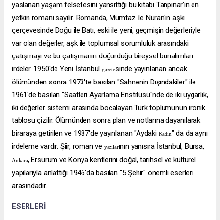
yaslanan yaşam felsefesini yansıttığı bu kitabı Tanpınar'ın en
yetkin romanı sayılır. Romanda, Mümtaz ile Nuran'ın aşkı
çerçevesinde Doğu ile Batı, eski ile yeni, geçmişin değerleriyle
var olan değerler, aşk ile toplumsal sorumluluk arasındaki
çatışmayı ve bu çatışmanın doğurduğu bireysel bunalımları
irdeler. 1950'de Yeni İstanbul
sinde yayınlanan ancak
gazete
ölümünden sonra 1973'te basılan "Sahnenin Dışındakiler" ile
1961'de basılan "Saatleri Ayarlama Enstitüsü"nde de iki uygarlık,
iki değerler sistemi arasında bocalayan Türk toplumunun ironik
tablosu çizilir. Ölümünden sonra plan ve notlarına dayanılarak
biraraya getirilen ve 1987'de yayınlanan "Aydaki
" da da aynı
Kadın
irdeleme vardır. Şiir, roman ve
ının yanısıra İstanbul, Bursa,
yazılar
, Ersurum ve Konya kentlerini doğal, tarihsel ve kültürel
Ankara
yapılarıyla anlattığı 1946'da basılan "5 Şehir" önemli eserleri
arasındadır.
ESERLERİ