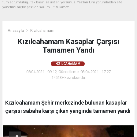
tüm sorumluluğu tek başınıza üstleniyorsunuz. Yazılan tüm yorumlardan site
yönetimi hiçbir şekilde sorumlu tutulamaz.
Anasayfa
Kızılcahamam
Kızılcahamam Kasaplar Çarşısı
Tamamen Yandı
KIZILCAHAMAM
08.04.2021 - 09:12, Güncelleme: 08.04.2021 - 17:27
14513+ kez okundu.
Kızılcahamam Şehir merkezinde bulunan kasaplar
çarşısı sabaha karşı çıkan yangında tamamen yandı