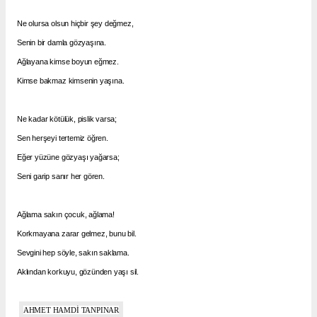
Ne olursa olsun hiçbir şey değmez,
Senin bir damla gözyaşına.
Ağlayana kimse boyun eğmez.
Kimse bakmaz kimsenin yaşına.
Ne kadar kötülük, pislik varsa;
Sen herşeyi tertemiz öğren.
Eğer yüzüne gözyaşı yağarsa;
Seni garip sanır her gören.
Ağlama sakın çocuk, ağlama!
Korkmayana zarar gelmez, bunu bil.
Sevgini hep söyle, sakın saklama.
Aklından korkuyu, gözünden yaşı sil.
AHMET HAMDİ TANPINAR