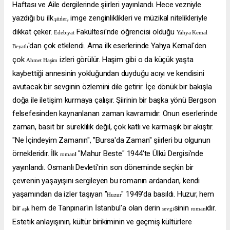
Haftası ve Aile dergilerinde şiirleri yayınlandı. Hece vezniyle
yazdığı bu ilk
, imge zenginliklikleri ve müzikal nitelikleriyle
şiirler
dikkat çeker.
Fakültesi'nde öğrencisi olduğu
Edebiyat
Yahya Kemal
'dan çok etkilendi. Ama ilk eserlerinde Yahya Kemal'den
Beyatlı
çok
izleri görülür. Haşim gibi o da küçük yaşta
Ahmet Haşim
kaybettiği annesinin yokluğundan duyduğu acıyı ve kendisini
avutacak bir sevginin özlemini dile getirir. İçe dönük bir bakışla
doğa ile iletişim kurmaya çalışır. Şiirinin bir başka yönü Bergson
felsefesinden kaynanlanan zaman kavramıdır. Onun eserlerinde
zaman, basit bir süreklilik değil, çok katlı ve karmaşık bir akıştır.
"Ne İçindeyim Zamanın", "Bursa'da Zaman" şiirleri bu olgunun
örnekleridir. İlk
ı "Mahur Beste" 1944'te Ülkü Dergisi'nde
roman
yayınlandı. Osmanlı Devleti'nin son döneminde seçkin bir
çevrenin yaşayışını sergileyen bu romanın ardandan, kendi
yaşamından da izler taşıyan "
" 1949'da basıldı. Huzur, hem
Huzur
bir
hem de Tanpınar'ın İstanbul'a olan derin
sinin
ıdır.
aşk
sevgi
roman
Estetik anlayışının, kültür birikiminin ve geçmiş kültürlere