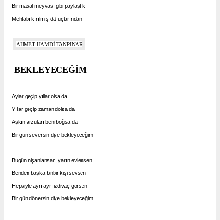
Bir masal meyvası gibi paylaştık
Mehtabı kırılmış dal uçlarından
AHMET HAMDİ TANPINAR
BEKLEYECEĞİM
Aylar geçip yıllar olsa da
Yıllar geçip zaman dolsa da
Aşkın arzuları beni boğsa da
Bir gün seversin diye bekleyeceğim
Bugün nişanlansan, yarın evlensen
Benden başka binbir kişi sevsen
Hepsiyle ayrı ayrı izdivaç görsen
Bir gün dönersin diye bekleyeceğim