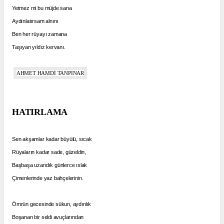
Yetmez mi bu müjde sana
Aydınlatırsam alnını
Ben her rüyayı zamana
Taşıyan yıldız kervanı.
AHMET HAMDİ TANPINAR
HATIRLAMA
Sen akşamlar kadar büyülü, sıcak
Rüyaların kadar sade, güzeldin,
Başbaşa uzandık günlerce ıslak
Çimenlerinde yaz bahçelerinin.
Ömrün gecesinde sükun, aydınlık
Boşanan bir seldi avuçlarından