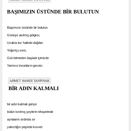
BAŞIMIZIN ÜSTÜNDE BİR BULUTUN
Başımızın üstünde bir bulutun
Güneşe asılmış gölgesi,
Uzakta toz halinde dağılan
Yoğurtçu sesi,
Gün bitmeden başladı içimizde
Yarınsız insanların gecesi.
AHMET HAMDİ TANPINAR
BİR ADIN KALMALI
bir adın kalmalı geriye
bütün kırılmış şeylerin nihayetinde
aynaların ardında sır
yalnızlığın peşinde kuvvet