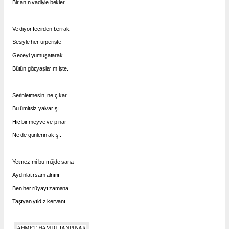
Bir anın vadiyle bekler.
Ve diyor fecirden berrak
Sesiyle her ürperişte
Geceyi yumuşatarak
Bütün gözyaşlarım işte.
Serinletmesin, ne çıkar
Bu ümitsiz yalvarışı
Hiç bir meyve ve pınar
Ne de günlerin akışı.
Yetmez mi bu müjde sana
Aydınlatırsam alnını
Ben her rüyayı zamana
Taşıyan yıldız kervanı.
AHMET HAMDİ TANPINAR