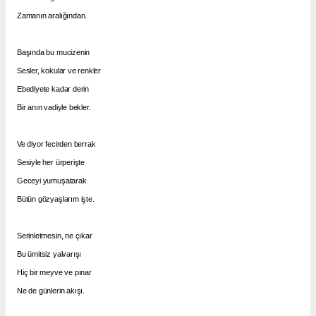
Zamanın aralığından.
Başında bu mucizenin
Sesler, kokular ve renkler
Ebediyete kadar derin
Bir anın vadiyle bekler.
Ve diyor fecirden berrak
Sesiyle her ürperişte
Geceyi yumuşatarak
Bütün gözyaşlarım işte.
Serinletmesin, ne çıkar
Bu ümitsiz yalvarışı
Hiç bir meyve ve pınar
Ne de günlerin akışı.