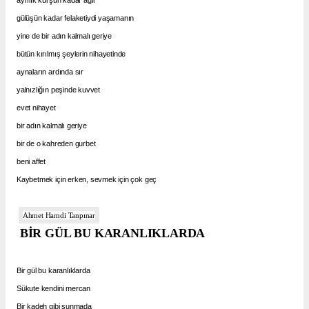
gülüşün kadar felaketiydi yaşamanın
yine de bir adın kalmalı geriye
bütün kırılmış şeylerin nihayetinde
aynaların ardında sır
yalnızlığın peşinde kuvvet
evet nihayet
bir adın kalmalı geriye
bir de o kahreden gurbet
beni affet
Kaybetmek için erken, sevmek için çok geç
Ahmet Hamdi Tanpınar
BİR GÜL BU KARANLIKLARDA
Bir gül bu karanlıklarda
Sükute kendini mercan
Bir kadeh gibi sunmada