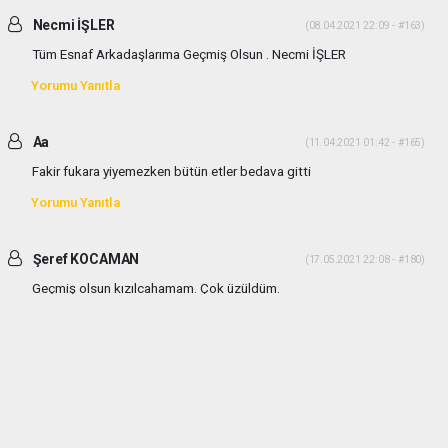
Necmi İŞLER
(08.04.2021 22:09 - #163)
Tüm Esnaf Arkadaşlarıma Geçmiş Olsun . Necmi İŞLER
Yorumu Yanıtla
Aa
(11.04.2021 01:42 - #165)
Fakir fukara yiyemezken bütün etler bedava gitti
Yorumu Yanıtla
Şeref KOCAMAN
(17.05.2021 22:08 - #180)
Geçmiş olsun kızılcahamam. Çok üzüldüm.
Yorumu Yanıtla
haber paketi
haber scripti
haber yazılımı