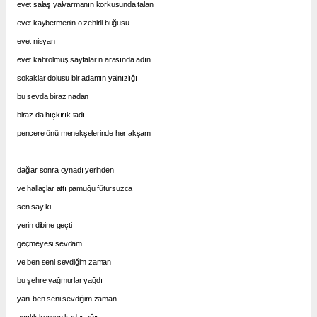
evet salaş yalvarmanın korkusunda talan
evet kaybetmenin o zehirli buğusu
evet nisyan
evet kahrolmuş sayfaların arasında adın
sokaklar dolusu bir adamın yalnızlığı
bu sevda biraz nadan
biraz da hıçkırık tadı
pencere önü menekşelerinde her akşam
dağlar sonra oynadı yerinden
ve hallaçlar attı pamuğu fütursuzca
sen say ki
yerin dibine geçti
geçmeyesi sevdam
ve ben seni sevdiğim zaman
bu şehre yağmurlar yağdı
yani ben seni sevdiğim zaman
ayrılık kurşun kadar ağır