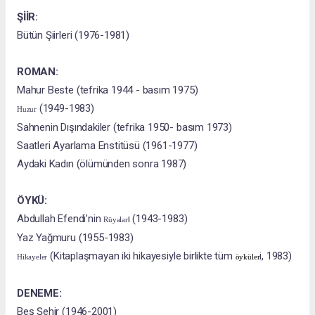
ŞİİR:
Bütün Şiirleri (1976-1981)
ROMAN:
Mahur Beste (tefrika 1944 - basım 1975)
(1949-1983)
Huzur
Sahnenin Dışındakiler (tefrika 1950- basım 1973)
Saatleri Ayarlama Enstitüsü (1961-1977)
Aydaki Kadın (ölümünden sonra 1987)
ÖYKÜ:
Abdullah Efendi’nin
ı (1943-1983)
Rüyalar
Yaz Yağmuru (1955-1983)
(Kitaplaşmayan iki hikayesiyle birlikte tüm
i, 1983)
Hikayeler
öyküler
DENEME:
Beş Şehir (1946-2001)