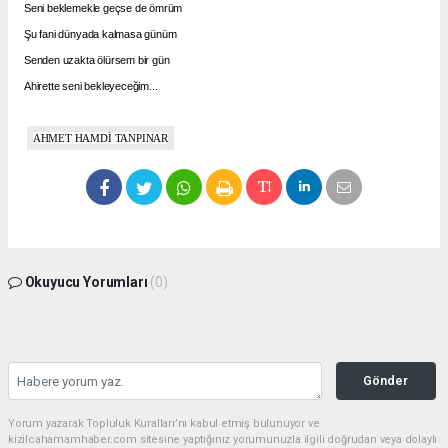
Seni beklemekle geçse de ömrüm
Şu fani dünyada kalmasa günüm
Senden uzakta ölürsem bir gün
Ahirette seni bekleyeceğim...
AHMET HAMDİ TANPINAR
Okuyucu Yorumları
(0)
Gönder
Yorum yazarak Topluluk Kuralları’nı kabul etmiş bulunuyor ve
kizilcahamamhaber.com sitesine yaptığınız yorumunuzla ilgili doğrudan veya dolaylı