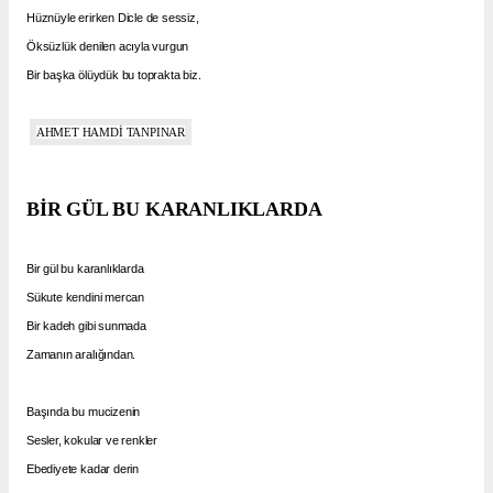
Hüznüyle erirken Dicle de sessiz,
Öksüzlük denilen acıyla vurgun
Bir başka ölüydük bu toprakta biz.
AHMET HAMDİ TANPINAR
BİR GÜL BU KARANLIKLARDA
Bir gül bu karanlıklarda
Sükute kendini mercan
Bir kadeh gibi sunmada
Zamanın aralığından.
Başında bu mucizenin
Sesler, kokular ve renkler
Ebediyete kadar derin