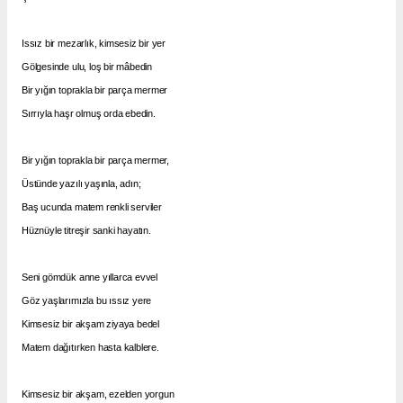
Issız bir mezarlık, kimsesiz bir yer
Gölgesinde ulu, loş bir mâbedin
Bir yığın toprakla bir parça mermer
Sırrıyla haşr olmuş orda ebedin.
Bir yığın toprakla bir parça mermer,
Üstünde yazılı yaşınla, adın;
Baş ucunda matem renkli serviler
Hüznüyle titreşir sanki hayatın.
Seni gömdük anne yıllarca evvel
Göz yaşlarımızla bu ıssız yere
Kimsesiz bir akşam ziyaya bedel
Matem dağıtırken hasta kalblere.
Kimsesiz bir akşam, ezelden yorgun