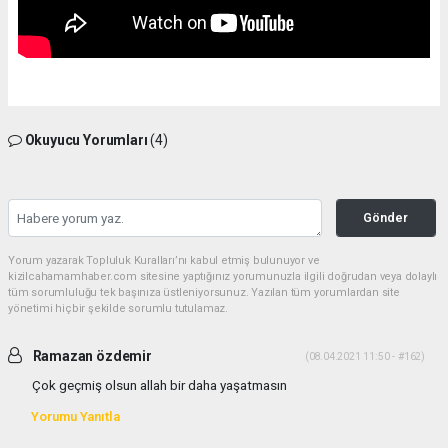
Okuyucu Yorumları
(4)
Gönder
Yorum yazarak Topluluk Kuralları’nı kabul etmiş bulunuyor ve
kizilcahamamhaber.com sitesine yaptığınız yorumunuzla ilgili doğrudan veya dolaylı
tüm sorumluluğu tek başınıza üstleniyorsunuz. Yazılan tüm yorumlardan site
yönetimi hiçbir şekilde sorumlu tutulamaz.
Ramazan özdemir
(08.04.2021 11:50 - #162)
Çok geçmiş olsun allah bir daha yaşatmasın
Yorumu Yanıtla