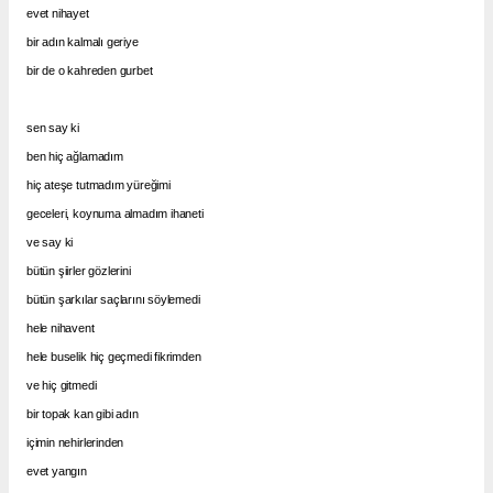
evet nihayet
bir adın kalmalı geriye
bir de o kahreden gurbet
sen say ki
ben hiç ağlamadım
hiç ateşe tutmadım yüreğimi
geceleri, koynuma almadım ihaneti
ve say ki
bütün şiirler gözlerini
bütün şarkılar saçlarını söylemedi
hele nihavent
hele buselik hiç geçmedi fikrimden
ve hiç gitmedi
bir topak kan gibi adın
içimin nehirlerinden
evet yangın