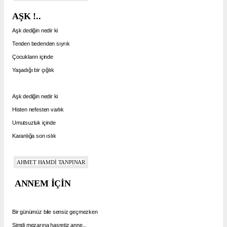
AŞK !..
Aşk dediğin nedir ki
Tenden bedenden sıyrık
Çocukların içinde
Yaşadığı bir çığlık
Aşk dediğin nedir ki
Histen nefesten varlık
Umutsuzluk içinde
Karanlığa son ıslık
AHMET HAMDİ TANPINAR
ANNEM İÇİN
Bir günümüz bile sensiz geçmezken
Şimdi mezarına hasretiz anne...