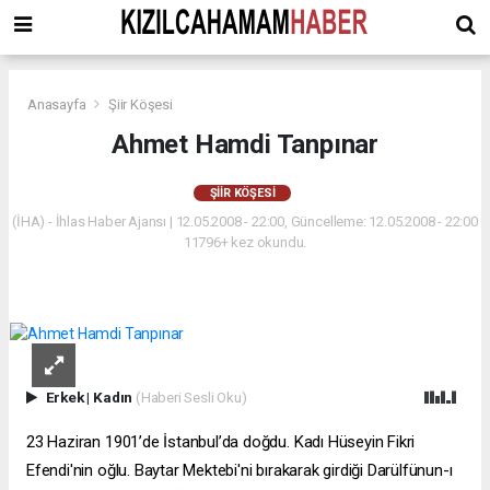
Anasayfa
Şiir Köşesi
Ahmet Hamdi Tanpınar
ŞIIR KÖŞESI
(İHA) - İhlas Haber Ajansı | 12.05.2008 - 22:00, Güncelleme: 12.05.2008 - 22:00
11796+ kez okundu.
Erkek
|
Kadın
(Haberi Sesli Oku)
23 Haziran 1901’de İstanbul’da doğdu. Kadı Hüseyin Fikri
Efendi'nin oğlu. Baytar Mektebi'ni bırakarak girdiği Darülfünun-ı