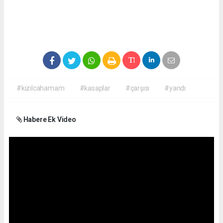
#kızılcahamam
#kasaplar
#çarşısı
#yandı
Habere Ek Video