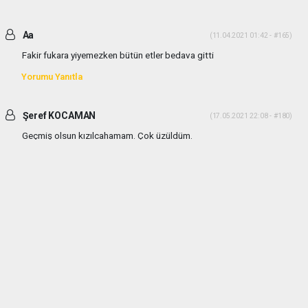
Aa
(11.04.2021 01:42 - #165)
Fakir fukara yiyemezken bütün etler bedava gitti
Yorumu Yanıtla
Şeref KOCAMAN
(17.05.2021 22:08 - #180)
Geçmiş olsun kızılcahamam. Çok üzüldüm.
Yorumu Yanıtla
haber paketi
haber scripti
haber yazılımı
Tüm hakları saklı tutulmaktadır.Copyright 2026©
Haber Yazılımı:
Web Aksiyon ®