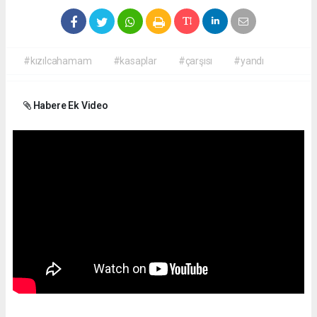
#kızılcahamam
#kasaplar
#çarşısı
#yandı
Habere Ek Video