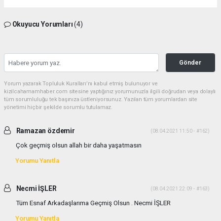
Okuyucu Yorumları
(4)
Gönder
Yorum yazarak Topluluk Kuralları’nı kabul etmiş bulunuyor ve
kizilcahamamhaber.com sitesine yaptığınız yorumunuzla ilgili doğrudan veya dolaylı
tüm sorumluluğu tek başınıza üstleniyorsunuz. Yazılan tüm yorumlardan site
yönetimi hiçbir şekilde sorumlu tutulamaz.
Ramazan özdemir
(08.04.2021 11:50 - #162)
Çok geçmiş olsun allah bir daha yaşatmasın
Yorumu Yanıtla
Necmi İŞLER
(08.04.2021 22:09 - #163)
Tüm Esnaf Arkadaşlarıma Geçmiş Olsun . Necmi İŞLER
Yorumu Yanıtla