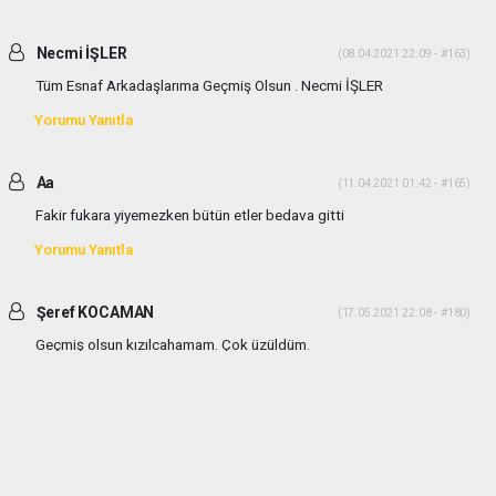
Necmi İŞLER
(08.04.2021 22:09 - #163)
Tüm Esnaf Arkadaşlarıma Geçmiş Olsun . Necmi İŞLER
Yorumu Yanıtla
Aa
(11.04.2021 01:42 - #165)
Fakir fukara yiyemezken bütün etler bedava gitti
Yorumu Yanıtla
Şeref KOCAMAN
(17.05.2021 22:08 - #180)
Geçmiş olsun kızılcahamam. Çok üzüldüm.
Yorumu Yanıtla