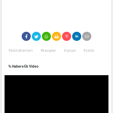
#kızılcahamam
#kasaplar
#çarşısı
#yandı
Habere Ek Video