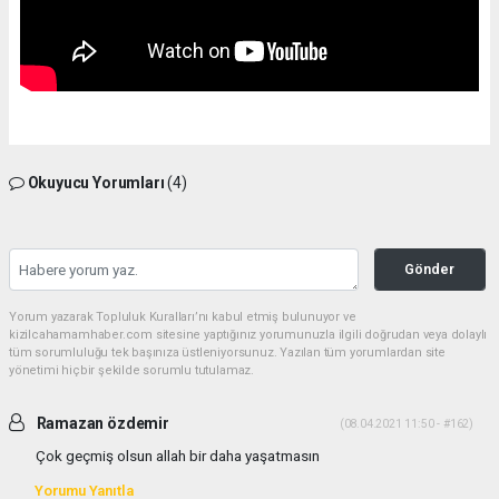
Okuyucu Yorumları
(4)
Gönder
Yorum yazarak Topluluk Kuralları’nı kabul etmiş bulunuyor ve
kizilcahamamhaber.com sitesine yaptığınız yorumunuzla ilgili doğrudan veya dolaylı
tüm sorumluluğu tek başınıza üstleniyorsunuz. Yazılan tüm yorumlardan site
yönetimi hiçbir şekilde sorumlu tutulamaz.
Ramazan özdemir
(08.04.2021 11:50 - #162)
Çok geçmiş olsun allah bir daha yaşatmasın
Yorumu Yanıtla