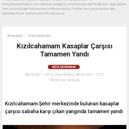
kizilcahamamhaber.com sitesine yaptığınız yorumunuzla ilgili doğrudan veya dolaylı
tüm sorumluluğu tek başınıza üstleniyorsunuz. Yazılan tüm yorumlardan site
yönetimi hiçbir şekilde sorumlu tutulamaz.
Anasayfa
Kızılcahamam
Kızılcahamam Kasaplar Çarşısı
Tamamen Yandı
KIZILCAHAMAM
08.04.2021 - 09:12, Güncelleme: 08.04.2021 - 17:27
14506+ kez okundu.
Kızılcahamam Şehir merkezinde bulunan kasaplar
çarşısı sabaha karşı çıkan yangında tamamen yandı