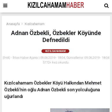
Anasayfa
Kızılcahamam
Adnan Özbekli, Özbekler Köyünde
Defnedildi
KIZILCAHAMAM
(İHA) - İhlas Haber Ajansı | 09.06.2019 - 18:04, Güncelleme: 09.06.2019 - 18:04
5772+ kez okundu.
Kızılcahamam Özbekler Köyü Halkından Mehmet
Özbekli'nin oğlu Adnan Özbekli son yolculuğuna
uğurlandı