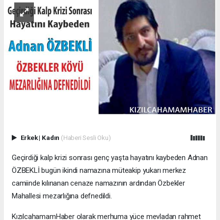
Erkek
|
Kadın
(Haberi Sesli Oku)
Geçirdiği kalp krizi sonrası genç yaşta hayatını kaybeden Adnan
ÖZBEKLİ bugün ikindi namazına müteakip yukarı merkez
camiinde kılınanan cenaze namazının ardından Özbekler
Mahallesi mezarlığına defnedildi.
KızılcahamamHaber olarak merhuma yüce mevladan rahmet