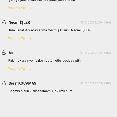
Yorumu Yanıtla
Necmi İŞLER
(08.04.2021 22:09 - #163)
Tüm Esnaf Arkadaşlarıma Geçmiş Olsun . Necmi İŞLER
Yorumu Yanıtla
Aa
(11.04.2021 01:42 - #165)
Fakir fukara yiyemezken bütün etler bedava gitti
Yorumu Yanıtla
Şeref KOCAMAN
(17.05.2021 22:08 - #180)
Geçmiş olsun kızılcahamam. Çok üzüldüm.
Yorumu Yanıtla