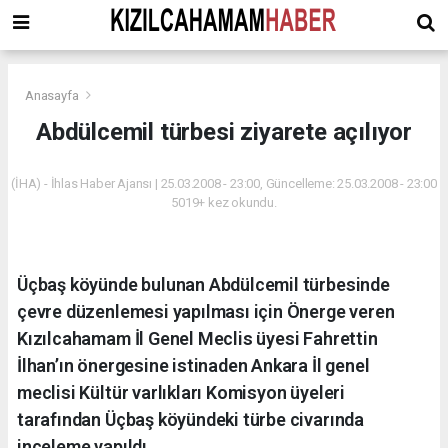
Anasayfa
Abdülcemil türbesi ziyarete açılıyor
(İHA) - İhlas Haber Ajansı | 25.03.2008 - 23:00, Güncelleme: 25.03.2008 - 23:00
5019+ kez okundu.
Üçbaş köyünde bulunan Abdülcemil türbesinde
çevre düzenlemesi yapılması için Önerge veren
Kızılcahamam İl Genel Meclis üyesi Fahrettin
İlhan’ın önergesine istinaden Ankara İl genel
meclisi Kültür varlıkları Komisyon üyeleri
tarafından Üçbaş köyündeki türbe civarında
inceleme yapıldı.