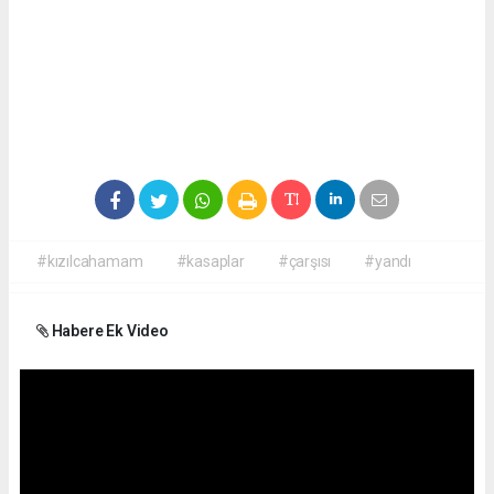
#kızılcahamam
#kasaplar
#çarşısı
#yandı
Habere Ek Video