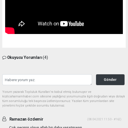
Okuyucu Yorumları
(4)
Gönder
Yorum yazarak Topluluk Kuralları’nı kabul etmiş bulunuyor ve
kizilcahamamhaber.com sitesine yaptığınız yorumunuzla ilgili doğrudan veya dolaylı
tüm sorumluluğu tek başınıza üstleniyorsunuz. Yazılan tüm yorumlardan site
yönetimi hiçbir şekilde sorumlu tutulamaz.
Ramazan özdemir
(08.04.2021 11:50 - #162)
Çok geçmiş olsun allah bir daha yaşatmasın