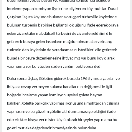
düzenlemesi ve bay bayan Wc yapılması konusunda bölgede
inceleme yapan komisyon üyelerine bilgi veren köy muhtarı Durali
Çalışkan Taşlıca köyünde bulunana oruçgazi türbesi ile köylerinde
bulunan türbenin birbirine bağlantılı olduğunu ifade ederek oraya
gelen ziyaretcilerin abdülcelil türbesini de ziyarete geldiğini dile
getirerek buraya gelen insanların mağdur olmamaları ve inanç
turizmin den köylerinin de yararlanmasını istedikleri dile getirerek
burada bir çevre düzenlemesine ihtiyacımız var bunu köy olarak
yapmamız zor bu yüzden sizden yardım bekliyoruz dedi.
Daha sonra Üçbaş Göletine giderek burada 1968 yılında yapılan ve
ihtiyaca cevap vermeyen sulama kanallarının değişmesi ile ilgili
bölgede inceleme yapan k
omisyon üyeleri gölete hayran
kalırken,gölette balıkçılık yapılması konusunda muhtardan çalışma
yapmasını ve bu güzelim göletin atıl durmaması gerektiğini ifade
ederek ister kiraya verin ister köylü olarak bir şeyler yapın ama bu
göleti mutlaka değerlendirin tavsiyesinde bulundular.