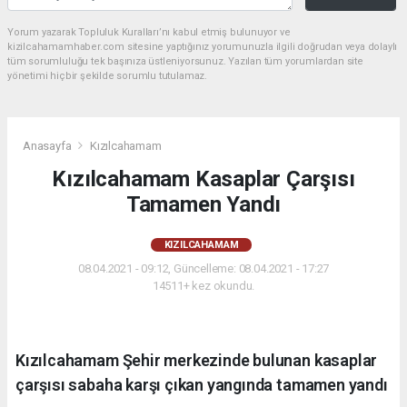
Yorum yazarak Topluluk Kuralları’nı kabul etmiş bulunuyor ve
kizilcahamamhaber.com sitesine yaptığınız yorumunuzla ilgili doğrudan veya dolaylı
tüm sorumluluğu tek başınıza üstleniyorsunuz. Yazılan tüm yorumlardan site
yönetimi hiçbir şekilde sorumlu tutulamaz.
Anasayfa
Kızılcahamam
Kızılcahamam Kasaplar Çarşısı
Tamamen Yandı
KIZILCAHAMAM
08.04.2021 - 09:12, Güncelleme: 08.04.2021 - 17:27
14511+ kez okundu.
Kızılcahamam Şehir merkezinde bulunan kasaplar
çarşısı sabaha karşı çıkan yangında tamamen yandı