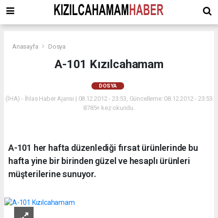
Anasayfa
Dosya
A-101 Kızılcahamam
DOSYA
(İHA) - İhlas Haber Ajansı | 08.12.2012 - 23:53, Güncelleme: 08.12.2012 - 23:53
8785+ kez okundu.
A-101 her hafta düzenlediği fırsat ürünlerinde bu
hafta yine bir birinden güzel ve hesaplı ürünleri
müşterilerine sunuyor.