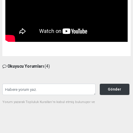
Okuyucu Yorumları
(4)
Gönder
Yorum yazarak Topluluk Kuralları’nı kabul etmiş bulunuyor ve
kizilcahamamhaber.com sitesine yaptığınız yorumunuzla ilgili doğrudan veya dolaylı
tüm sorumluluğu tek başınıza üstleniyorsunuz. Yazılan tüm yorumlardan site
yönetimi hiçbir şekilde sorumlu tutulamaz.
Ramazan özdemir
(08.04.2021 11:50 - #162)