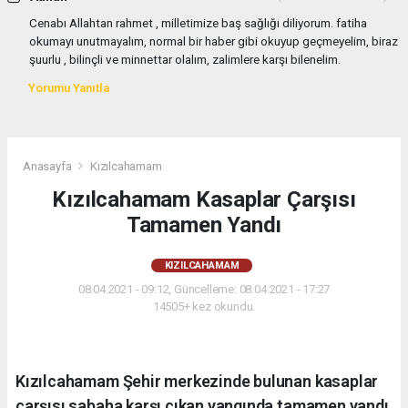
Cenabı Allahtan rahmet , milletimize baş sağlığı diliyorum. fatiha
okumayı unutmayalım, normal bir haber gibi okuyup geçmeyelim, biraz
şuurlu , bilinçli ve minnettar olalım, zalimlere karşı bilenelim.
Yorumu Yanıtla
Anasayfa
Kızılcahamam
Kızılcahamam Kasaplar Çarşısı
Tamamen Yandı
KIZILCAHAMAM
08.04.2021 - 09:12, Güncelleme: 08.04.2021 - 17:27
14505+ kez okundu.
Kızılcahamam Şehir merkezinde bulunan kasaplar
çarşısı sabaha karşı çıkan yangında tamamen yandı