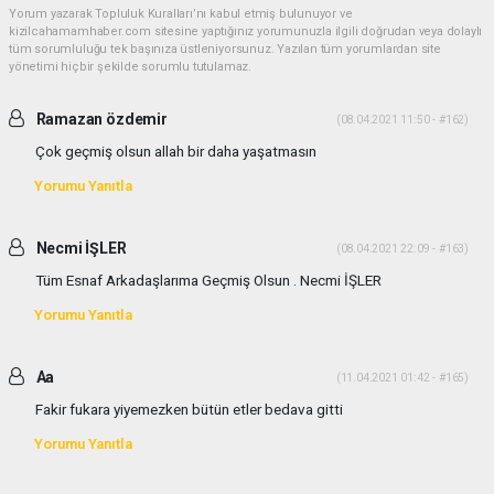
Yorum yazarak Topluluk Kuralları’nı kabul etmiş bulunuyor ve
kizilcahamamhaber.com sitesine yaptığınız yorumunuzla ilgili doğrudan veya dolaylı
tüm sorumluluğu tek başınıza üstleniyorsunuz. Yazılan tüm yorumlardan site
yönetimi hiçbir şekilde sorumlu tutulamaz.
Ramazan özdemir
(08.04.2021 11:50 - #162)
Çok geçmiş olsun allah bir daha yaşatmasın
Yorumu Yanıtla
Necmi İŞLER
(08.04.2021 22:09 - #163)
Tüm Esnaf Arkadaşlarıma Geçmiş Olsun . Necmi İŞLER
Yorumu Yanıtla
Aa
(11.04.2021 01:42 - #165)
Fakir fukara yiyemezken bütün etler bedava gitti
Yorumu Yanıtla