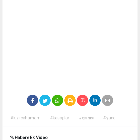
#kızılcahamam
#kasaplar
#çarşısı
#yandı
Habere Ek Video