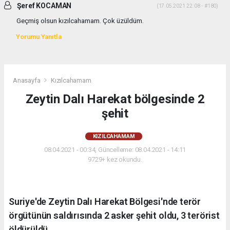
Şeref KOCAMAN
(17.05.2021 22:08 - #180)
Geçmiş olsun kızılcahamam. Çok üzüldüm.
Yorumu Yanıtla
Anasayfa
Kızılcahamam
Zeytin Dalı Harekat bölgesinde 2
şehit
KIZILCAHAMAM
08.04.2021 - 00:34, Güncelleme: 08.04.2021 - 14:11
9729+ kez okundu.
Suriye'de Zeytin Dalı Harekat Bölgesi'nde terör
örgütünün saldırısında 2 asker şehit oldu, 3 terörist
öldürüldü.