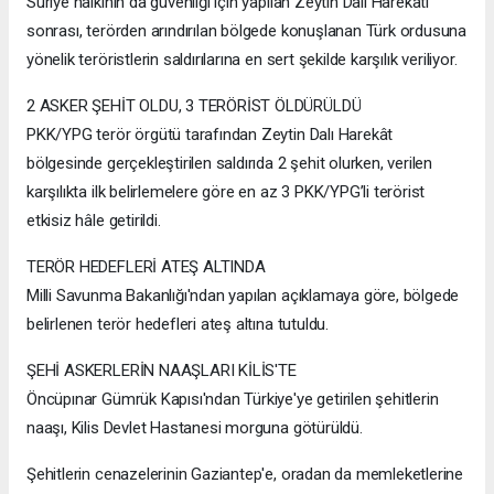
Suriye halkının da güvenliği için yapılan Zeytin Dalı Harekatı
sonrası, terörden arındırılan bölgede konuşlanan Türk ordusuna
yönelik teröristlerin saldırılarına en sert şekilde karşılık veriliyor.
2 ASKER ŞEHİT OLDU, 3 TERÖRİST ÖLDÜRÜLDÜ
PKK/YPG terör örgütü tarafından Zeytin Dalı Harekât
bölgesinde gerçekleştirilen saldırıda 2 şehit olurken, verilen
karşılıkta ilk belirlemelere göre en az 3 PKK/YPG’li terörist
etkisiz hâle getirildi.
TERÖR HEDEFLERİ ATEŞ ALTINDA
Milli Savunma Bakanlığı'ndan yapılan açıklamaya göre, bölgede
belirlenen terör hedefleri ateş altına tutuldu.
ŞEHİ ASKERLERİN NAAŞLARI KİLİS'TE
Öncüpınar Gümrük Kapısı'ndan Türkiye'ye getirilen şehitlerin
naaşı, Kilis Devlet Hastanesi morguna götürüldü.
Şehitlerin cenazelerinin Gaziantep'e, oradan da memleketlerine