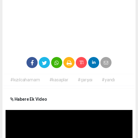
#kızılcahamam
#kasaplar
#çarşısı
#yandı
Habere Ek Video