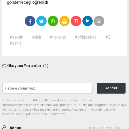
gönderileceği öğrenildi.
#zeytin
#dalı
#harekat
#bölgesinde
#2
#şehit
Okuyucu Yorumları
(1)
Gönder
Yorum yazarak Topluluk Kuralları’nı kabul etmiş bulunuyor ve
kizilcahamamhaber.com sitesine yaptığınız yorumunuzla ilgili doğrudan veya dolaylı
tüm sorumluluğu tek başınıza üstleniyorsunuz. Yazılan tüm yorumlardan site
yönetimi hiçbir şekilde sorumlu tutulamaz.
Adnan
(06.09.2022 09:08 - #355)