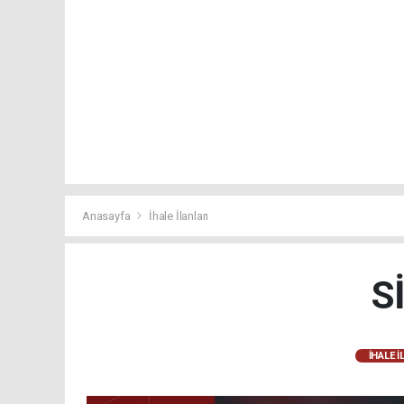
Anasayfa
İhale İlanları
S
İHALE İ