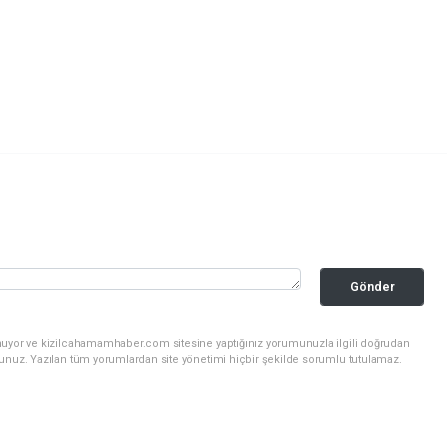
Gönder
nuyor ve kizilcahamamhaber.com sitesine yaptığınız yorumunuzla ilgili doğrudan
sunuz. Yazılan tüm yorumlardan site yönetimi hiçbir şekilde sorumlu tutulamaz.