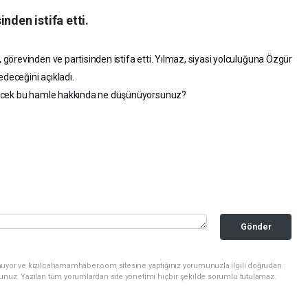
nden istifa etti.
örevinden ve partisinden istifa etti. Yılmaz, siyasi yolculuğuna Özgür
edeceğini açıkladı.
recek bu hamle hakkında ne düşünüyorsunuz?
Gönder
nuyor ve kizilcahamamhaber.com sitesine yaptığınız yorumunuzla ilgili doğrudan
sunuz. Yazılan tüm yorumlardan site yönetimi hiçbir şekilde sorumlu tutulamaz.