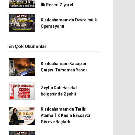
İlk Resmi Ziyaret
Kızılcahamam'da Devre mülk
Operasyonu
En Çok Okunanlar
Kızılcahamam Kasaplar
Çarşısı Tamamen Yandı
Zeytin Dalı Harekat
bölgesinde 2 şehit
Kızılcahamam’da Tarihi
Atama: İlk Kadın Başsavcı
Göreve Başladı