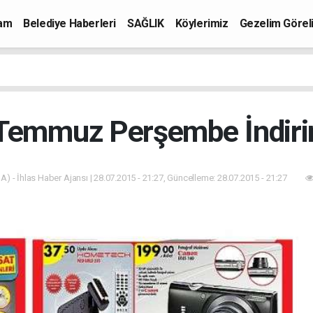
mam
Belediye Haberleri
SAĞLIK
Köylerimiz
Gezelim Görel
Temmuz Perşembe İndirim
A) - İhlas Haber Ajansı | 28.07.2015 - 21:27, Güncelleme: 28.07.2015 - 21:27