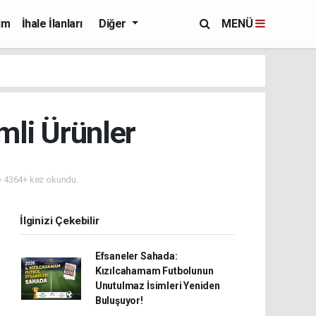
im
İhale İlanları
Diğer
MENÜ
li Ürünler
4364+ kez okundu.
İlginizi Çekebilir
Efsaneler Sahada:
Kızılcahamam Futbolunun
Unutulmaz İsimleri Yeniden
Buluşuyor!