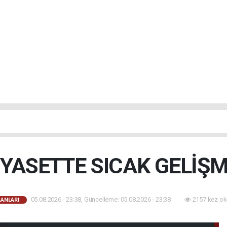
İYASETTE SICAK GELİŞM
05.08.2026 - 23:38, Güncelleme: 05.08.2026 - 23:38
2157 kez ok
LANLARI