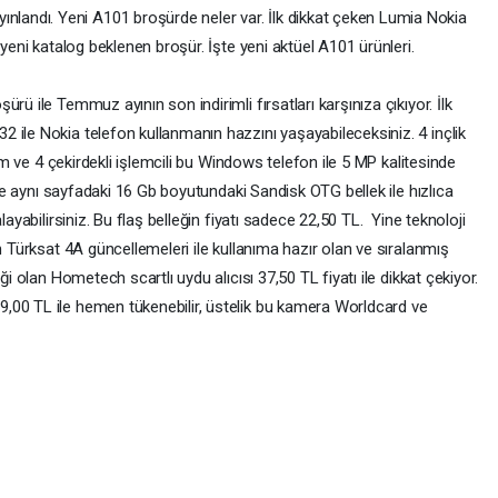
andı. Yeni A101 broşürde neler var. İlk dikkat çeken Lumia Nokia
 yeni katalog beklenen broşür. İşte yeni aktüel A101 ürünleri.
rü ile Temmuz ayının son indirimli fırsatları karşınıza çıkıyor. İlk
 ile Nokia telefon kullanmanın hazzını yaşayabileceksiniz. 4 inçlik
ram ve 4 çekirdekli işlemcili bu Windows telefon ile 5 MP kalitesinde
 ise aynı sayfadaki 16 Gb boyutundaki Sandisk OTG bellek ile hızlıca
layabilirsiniz. Bu flaş belleğin fiyatı sadece 22,50 TL. Yine teknoloji
n Türksat 4A güncellemeleri ile kullanıma hazır olan ve sıralanmış
ği olan Hometech scartlı uydu alıcısı 37,50 TL fiyatı ile dikkat çekiyor.
,00 TL ile hemen tükenebilir, üstelik bu kamera Worldcard ve