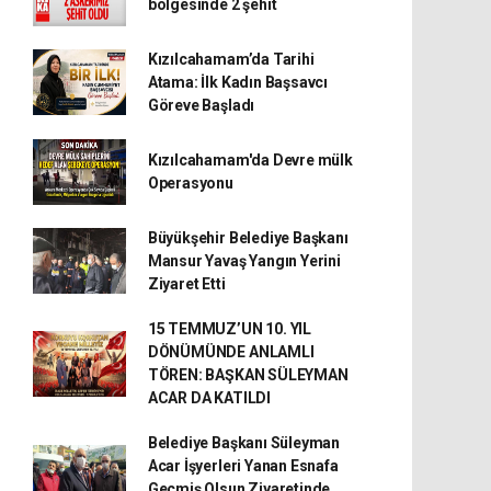
bölgesinde 2 şehit
Kızılcahamam’da Tarihi
Atama: İlk Kadın Başsavcı
Göreve Başladı
Kızılcahamam'da Devre mülk
Operasyonu
Büyükşehir Belediye Başkanı
Mansur Yavaş Yangın Yerini
Ziyaret Etti
15 TEMMUZ’UN 10. YIL
DÖNÜMÜNDE ANLAMLI
TÖREN: BAŞKAN SÜLEYMAN
ACAR DA KATILDI
Belediye Başkanı Süleyman
Acar İşyerleri Yanan Esnafa
Geçmiş Olsun Ziyaretinde