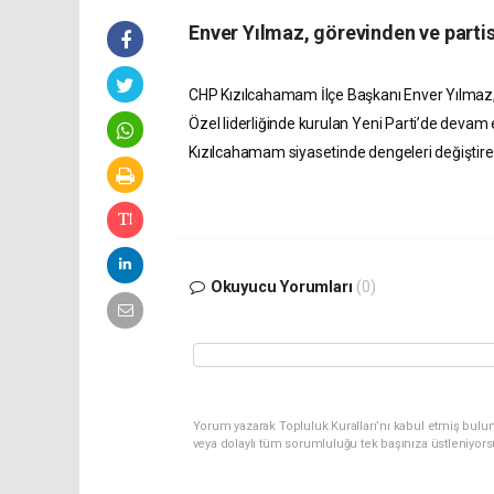
Enver Yılmaz, görevinden ve partisi
CHP Kızılcahamam İlçe Başkanı Enver Yılmaz, g
Özel liderliğinde kurulan Yeni Parti’de devam 
Kızılcahamam siyasetinde dengeleri değişti
Okuyucu Yorumları
(0)
Yorum yazarak Topluluk Kuralları’nı kabul etmiş bulu
veya dolaylı tüm sorumluluğu tek başınıza üstleniyor