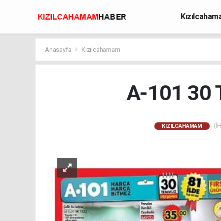
Kızılcaha
Avcılık
Anasayfa
Kızılcahamam
A-101 30 
(İH
KIZILCAHAMAM