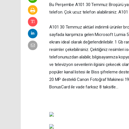
Bu Perşembe A101 30 Temmuz Broşürü yayınl
telefon. Çok ucuz telefon alabilirsiniz. A101
A101 30 Temmuz aktüel indirimli ürünler broşü
sayfada karşımıza gelen Microsoft Lumia 532
ekranı ideal olarak değerlendirilebilir. 1 Gb 
resimler çekebilirsiniz. Çektiğiniz resimleri
telefonunuzdan alabilir, bilgisayarınıza kopya
ve televizyon sevenlerin ilgisini çekecek ola
popüler kanal listesi ile Biss şifreleme deste
20 MP destekli Canon Fotoğraf Makinesi 199
BonusCard ile vade farksız 8 taksitle...