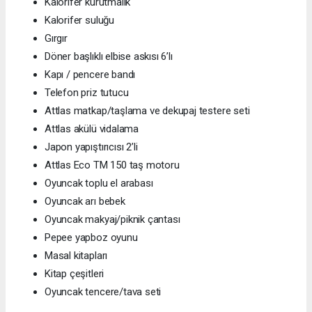
Kalorifer kurutmalık
Kalorifer suluğu
Gırgır
Döner başlıklı elbise askısı 6’lı
Kapı / pencere bandı
Telefon priz tutucu
Attlas matkap/taşlama ve dekupaj testere seti
Attlas akülü vidalama
Japon yapıştırıcısı 2’li
Attlas Eco TM 150 taş motoru
Oyuncak toplu el arabası
Oyuncak arı bebek
Oyuncak makyaj/piknik çantası
Pepee yapboz oyunu
Masal kitapları
Kitap çeşitleri
Oyuncak tencere/tava seti