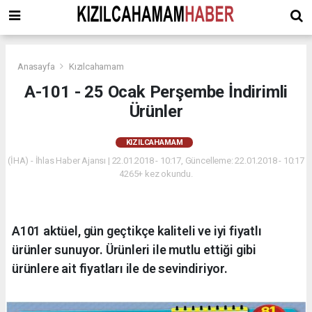
Anasayfa
Kızılcahamam
A-101 - 25 Ocak Perşembe İndirimli
Ürünler
KIZILCAHAMAM
(İHA) - İhlas Haber Ajansı | 22.01.2018 - 10:17, Güncelleme: 22.01.2018 - 10:17
4265+ kez okundu.
A101 aktüel, gün geçtikçe kaliteli ve iyi fiyatlı
ürünler sunuyor. Ürünleri ile mutlu ettiği gibi
ürünlere ait fiyatları ile de sevindiriyor.