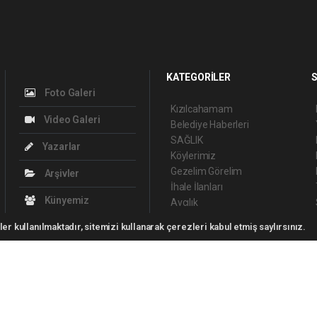
KATEGORİLER
S
Foto Galeri
Kızılcahamam
Video Galeri
Belediye Haberleri
SAĞLIK
Yazarlar
Köylerimiz
Gezelim Görelim
Arşivler
İhale İlanları
Künyemiz
Avcılık
Bize Ulaşın
er kullanılmaktadır, sitemizi kullanarak çerezleri kabul etmiş saylırsınız.
yright 2026 ©
haber yazılımı
haber paketi
haber scripti
haber yazılım
haber