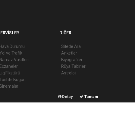
ERVİSLER
DİĞER
Hava Durumu
Sitede Ara
Yol ve Trafik
Anketler
Namaz Vakitleri
Biyografiler
Eczaneler
Rüya Tabirleri
Lig Fikstürü
Astroloji
Tarihte Bugün
Sinemalar
Seri İlanlar
Detay
Tamam
Şehir Rehberi
Gazete Manşetleri
 script
Haber Yazılımı:
Web Aksiyon ®