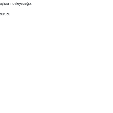
taylıca inceleyeceğiz.
ndurucu