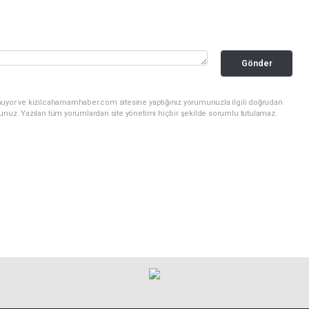
Gönder
nuyor ve kizilcahamamhaber.com sitesine yaptığınız yorumunuzla ilgili doğrudan
sunuz. Yazılan tüm yorumlardan site yönetimi hiçbir şekilde sorumlu tutulamaz.