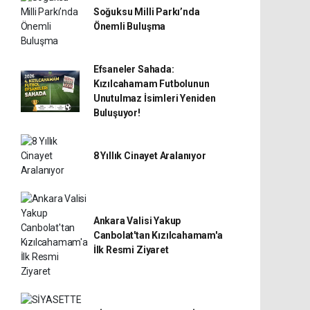
Soğuksu Milli Parkı’nda
Önemli Buluşma
Efsaneler Sahada:
Kızılcahamam Futbolunun
Unutulmaz İsimleri Yeniden
Buluşuyor!
8 Yıllık Cinayet Aralanıyor
Ankara Valisi Yakup
Canbolat'tan Kızılcahamam'a
İlk Resmi Ziyaret