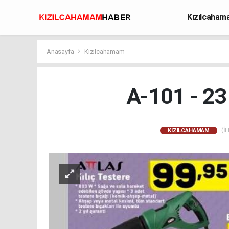
Kızılcaha
Avcılık
Anasayfa
Kızılcahamam
A-101 - 23
(İH
KIZILCAHAMAM