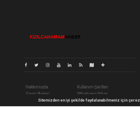
Pro-0.067
Hakkımızda
Kullanım Şartları
Yayın İlkeleri
Whatsapp İhbar
Sitemizden en iyi şekilde faydalanabilmeniz için çerezl
Veri Politikası
Haber Gönder
Kizilcahamamhaber.com Tüm hakları saklı tutulmaktadır. Cop