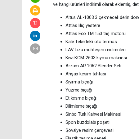
ve hangi ürünleri indirimli olarak eklemiş, de
Altus AL-1003 3 çekmeceli derin do
Attlas lılıç yestere
Attlas Eco TM 150 taş motoru
Kale Tekerlekli oto termos
LAV Liza muhteşem indirimleri
Kiwi KGM-2603 kıyma makinesi
Arzum AR 1062 Blender Seti
Ahşap kesim tahtası
Sıyırma bıçağı
Yüzme bıçağı
Et kesme bıçağı
Dilimleme bıçağı
Sinbo Türk Kahvesi Makinesi
Spon buzdolabı poşeti
Şövalye resim çerçevesi
Elastik taşıma sepeti