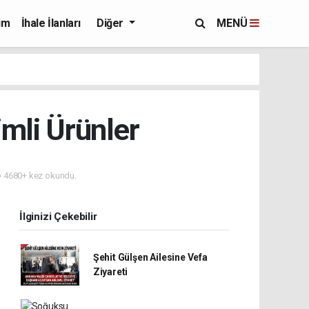
im
İhale İlanları
Diğer
MENÜ
mli Ürünler
4680+ kez okundu.
İlginizi Çekebilir
Şehit Gülşen Ailesine Vefa
Ziyareti