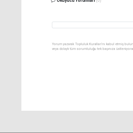
Okuyucu Yorumları
(0)
Yorum yazarak Topluluk Kuralları’nı kabul etmiş bulu
veya dolaylı tüm sorumluluğu tek başınıza üstleniyor