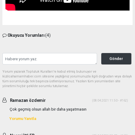
Okuyucu Yorumları
(4)
Gönder
Yorum yazarak Topluluk Kuralları’nı kabul etmiş bulunuyor ve
kizilcahamamhaber.com sitesine yaptığınız yorumunuzla ilgili doğrudan veya dolaylı
tüm sorumluluğu tek başınıza üstleniyorsunuz. Yazılan tüm yorumlardan site
yönetimi hiçbir şekilde sorumlu tutulamaz.
Ramazan özdemir
(08.04.2021 11:50 - #162)
Çok geçmiş olsun allah bir daha yaşatmasın
Yorumu Yanıtla