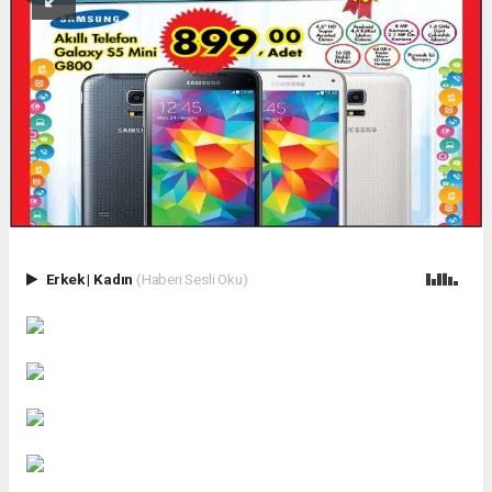
Erkek
|
Kadın
(Haberi Sesli Oku)