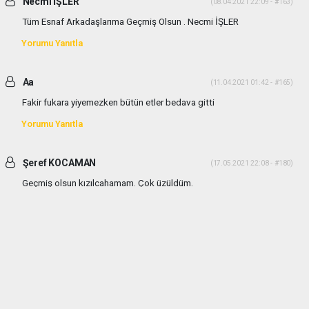
Necmi İŞLER
(08.04.2021 22:09 - #163)
Tüm Esnaf Arkadaşlarıma Geçmiş Olsun . Necmi İŞLER
Yorumu Yanıtla
Aa
(11.04.2021 01:42 - #165)
Fakir fukara yiyemezken bütün etler bedava gitti
Yorumu Yanıtla
Şeref KOCAMAN
(17.05.2021 22:08 - #180)
Geçmiş olsun kızılcahamam. Çok üzüldüm.
Yorumu Yanıtla
haber paketi
haber scripti
haber yazılımı
Tüm hakları saklı tutulmaktadır.Copyright 2026©