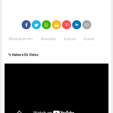
#kızılcahamam
#kasaplar
#çarşısı
#yandı
Habere Ek Video