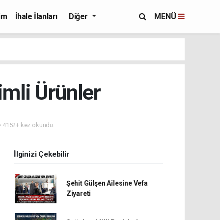
im
İhale İlanları
Diğer
MENÜ
mli Ürünler
4152+ kez okundu.
İlginizi Çekebilir
Şehit Gülşen Ailesine Vefa
Ziyareti