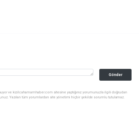
Gönder
nuyor ve kizilcahamamhaber.com sitesine yaptığınız yorumunuzla ilgili doğrudan
sunuz. Yazılan tüm yorumlardan site yönetimi hiçbir şekilde sorumlu tutulamaz.