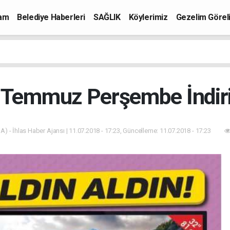
mam
Belediye Haberleri
SAĞLIK
Köylerimiz
Gezelim Görel
 Temmuz Perşembe İndiri
A) - İhlas Haber Ajansı | 11.07.2018 - 17:23, Güncelleme: 11.07.2018 - 17:23