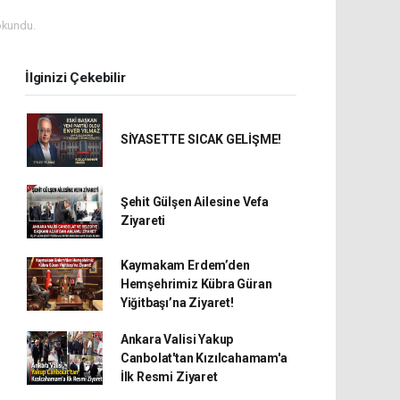
okundu.
İlginizi Çekebilir
SİYASETTE SICAK GELİŞME!
Şehit Gülşen Ailesine Vefa
Ziyareti
Kaymakam Erdem’den
Hemşehrimiz Kübra Güran
Yiğitbaşı’na Ziyaret!
Ankara Valisi Yakup
Canbolat'tan Kızılcahamam'a
İlk Resmi Ziyaret