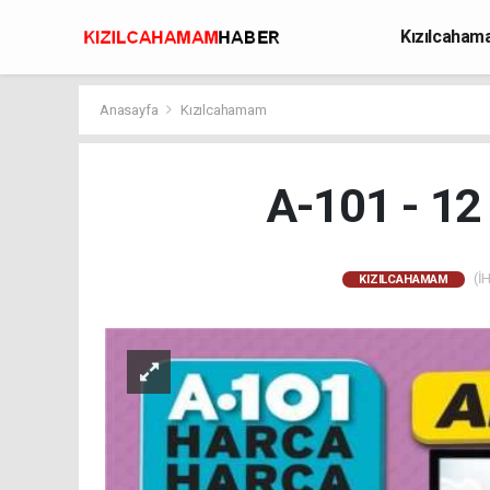
Kızılcaha
Avcılık
Anasayfa
Kızılcahamam
A-101 - 12
(İH
KIZILCAHAMAM