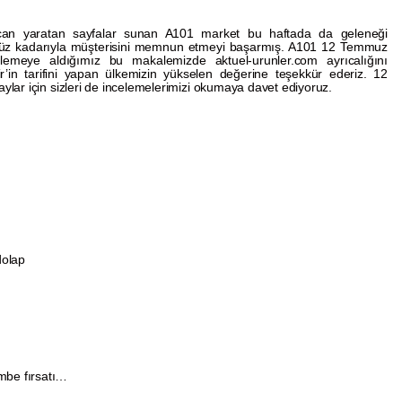
can yaratan sayfalar sunan A101 market bu haftada da geleneği
üz kadarıyla müşterisini memnun etmeyi başarmış. A101 12 Temmuz
ncelemeye aldığımız bu makalemizde aktuel-urunler.com ayrıcalığını
ir’in tarifini yapan ülkemizin yükselen değerine teşekkür ederiz. 12
lar için sizleri de incelemelerimizi okumaya davet ediyoruz.
dolap
mbe fırsatı…