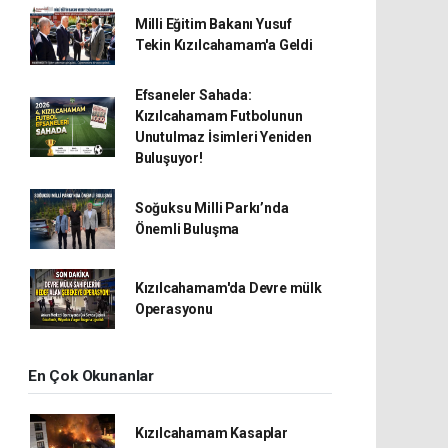
Milli Eğitim Bakanı Yusuf
Tekin Kızılcahamam'a Geldi
Efsaneler Sahada:
Kızılcahamam Futbolunun
Unutulmaz İsimleri Yeniden
Buluşuyor!
Soğuksu Milli Parkı’nda
Önemli Buluşma
Kızılcahamam'da Devre mülk
Operasyonu
En Çok Okunanlar
Kızılcahamam Kasaplar