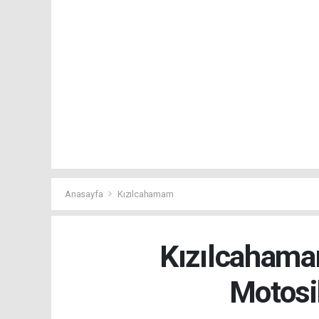
Anasayfa
Kızılcahamam
Kızılcahama
Motosi