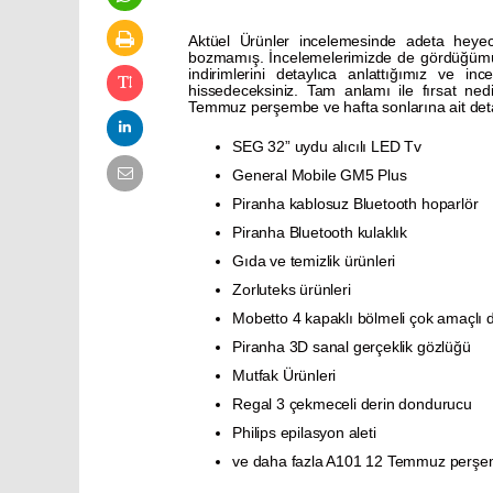
Aktüel Ürünler incelemesinde adeta heye
bozmamış. İncelemelerimizde de gördüğüm
indirimlerini detaylıca anlattığımız ve i
hissedeceksiniz. Tam anlamı ile fırsat ned
Temmuz perşembe ve hafta sonlarına ait detay
SEG 32” uydu alıcılı LED Tv
General Mobile GM5 Plus
Piranha kablosuz Bluetooth hoparlör
Piranha Bluetooth kulaklık
Gıda ve temizlik ürünleri
Zorluteks ürünleri
Mobetto 4 kapaklı bölmeli çok amaçlı 
Piranha 3D sanal gerçeklik gözlüğü
Mutfak Ürünleri
Regal 3 çekmeceli derin dondurucu
Philips epilasyon aleti
ve daha fazla A101 12 Temmuz perşe