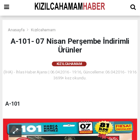
Anasayfa
Kızılcahamam
A-101- 07 Nisan Perşembe İndirimli
Ürünler
KIZILCAHAMAM
(İHA) - İhlas Haber Ajansı | 06.04.2016 - 19:16, Güncelleme: 06.04.2016 - 19:16
3699+ kez okundu.
A-101