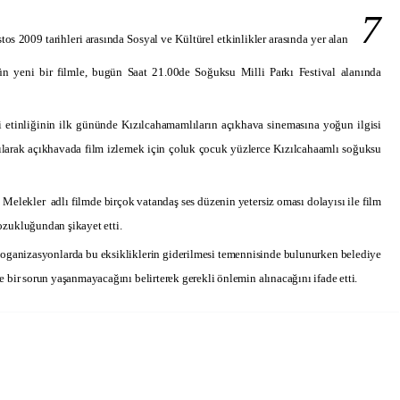
 7
 2009 tarihleri arasında Sosyal ve Kültürel etkinlikler arasında yer alan
n yeni bir filmle, bugün Saat 21.00de
Soğuksu Milli Parkı Festival alanında
ri etinliğinin ilk gününde Kızılcahamamlıların açıkhava sinemasına yoğun ilgisi
atılarak açıkhavada film izlemek için çoluk çocuk yüzlerce Kızılcahaamlı soğuksu
z Melekler
adlı filmde birçok vatandaş ses düzenin yetersiz oması dolayısı ile film
zukluğundan şikayet etti.
 oganizasyonlarda bu eksikliklerin giderilmesi temennisinde bulunurken belediye
 bir sorun yaşanmayacağını belirterek gerekli önlemin alınacağını ifade etti.