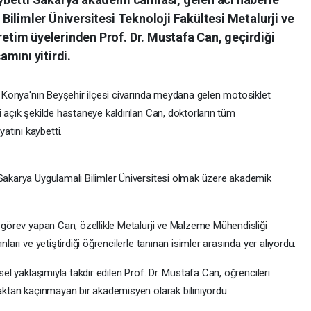
ilimler Üniversitesi Teknoloji Fakültesi Metalurji ve
tim üyelerinden Prof. Dr. Mustafa Can, geçirdiği
mını yitirdi.
n, Konya'nın Beyşehir ilçesi civarında meydana gelen motosiklet
i açık şekilde hastaneye kaldırılan Can, doktorların tüm
tını kaybetti.
 Sakarya Uygulamalı Bilimler Üniversitesi olmak üzere akademik
r görev yapan Can, özellikle Metalurji ve Malzeme Mühendisliği
nları ve yetiştirdiği öğrencilerle tanınan isimler arasında yer alıyordu.
sel yaklaşımıyla takdir edilen Prof. Dr. Mustafa Can, öğrencileri
maktan kaçınmayan bir akademisyen olarak biliniyordu.