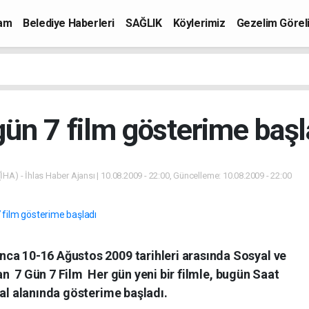
mam
Belediye Haberleri
SAĞLIK
Köylerimiz
Gezelim Görel
gün 7 film gösterime başl
İHA) - İhlas Haber Ajansı | 10.08.2009 - 22:00, Güncelleme: 10.08.2009 - 22:00
ca 10-16 Ağustos 2009 tarihleri arasında Sosyal ve
an  7 Gün 7 Film  Her gün yeni bir filmle, bugün Saat
val alanında gösterime başladı.