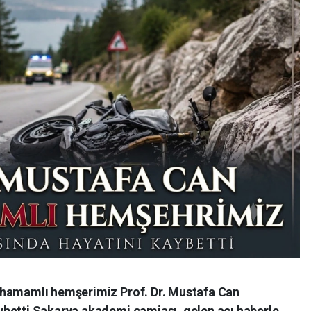
ahamamlı hemşerimiz Prof. Dr. Mustafa Can
betti Sakarya akademi camiası, gelen acı haberle