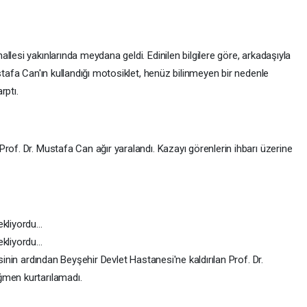
lesi yakınlarında meydana geldi. Edinilen bilgilere göre, arkadaşıyla
stafa Can'ın kullandığı motosiklet, henüz bilinmeyen bir nedenle
rptı.
rof. Dr. Mustafa Can ağır yaralandı. Kazayı görenlerin ihbarı üzerine
liyordu...
liyordu...
sinin ardından Beyşehir Devlet Hastanesi'ne kaldırılan Prof. Dr.
ğmen kurtarılamadı.