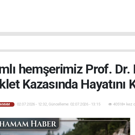
mlı hemşerimiz Prof. Dr.
klet Kazasında Hayatını K
02.07.2026 - 12:32, Güncelleme: 02.07.2026 - 13:15
40518+ kez 
HAMAM