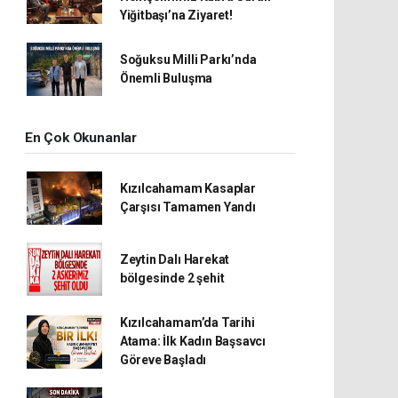
Yiğitbaşı’na Ziyaret!
Soğuksu Milli Parkı’nda
Önemli Buluşma
En Çok Okunanlar
Kızılcahamam Kasaplar
Çarşısı Tamamen Yandı
Zeytin Dalı Harekat
bölgesinde 2 şehit
Kızılcahamam’da Tarihi
Atama: İlk Kadın Başsavcı
Göreve Başladı