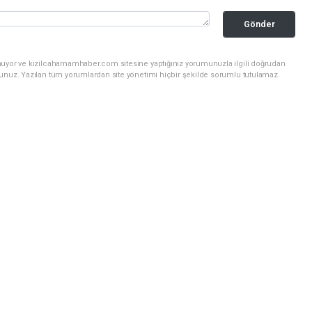
Gönder
nuyor ve kizilcahamamhaber.com sitesine yaptığınız yorumunuzla ilgili doğrudan
sunuz. Yazılan tüm yorumlardan site yönetimi hiçbir şekilde sorumlu tutulamaz.