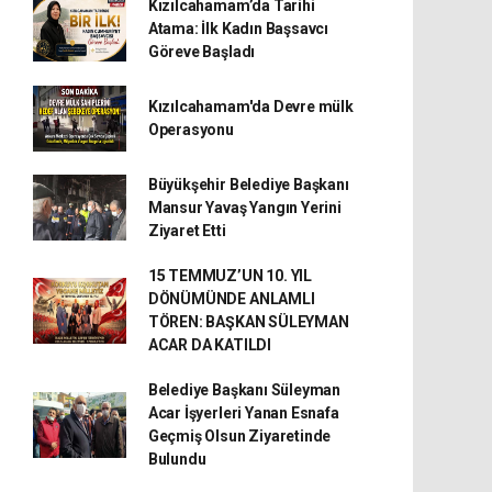
Kızılcahamam’da Tarihi
Atama: İlk Kadın Başsavcı
Göreve Başladı
Kızılcahamam'da Devre mülk
Operasyonu
Büyükşehir Belediye Başkanı
Mansur Yavaş Yangın Yerini
Ziyaret Etti
15 TEMMUZ’UN 10. YIL
DÖNÜMÜNDE ANLAMLI
TÖREN: BAŞKAN SÜLEYMAN
ACAR DA KATILDI
Belediye Başkanı Süleyman
Acar İşyerleri Yanan Esnafa
Geçmiş Olsun Ziyaretinde
Bulundu