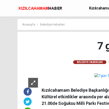
Kızılcaha
Avcılık
Anasayfa
Belediye Haberleri
7 
(
BELEDIYE HABERLERI
Kızılcahamam Belediye Başkanlığın
Kültürel etkinlikler arasında yer al
21.00de Soğuksu Milli Parkı Festi