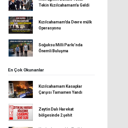
Tekin Kızılcahamam'a Geldi
Kızılcahamam'da Devre mülk
Operasyonu
Soğuksu Milli Parkı’nda
Önemli Buluşma
En Çok Okunanlar
Kızılcahamam Kasaplar
Çarşısı Tamamen Yandı
Zeytin Dalı Harekat
bölgesinde 2 şehit