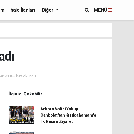
im
İhale İlanları
Diğer
MENÜ
adı
4118+ kez okundu.
İlginizi Çekebilir
Ankara Valisi Yakup
Canbolat'tan Kızılcahamam'a
İlk Resmi Ziyaret