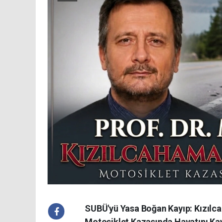
SUBÜ'yü Yasa Boğan Kayıp: Kızılc
Motosiklet Kazasında Hayatını Kay