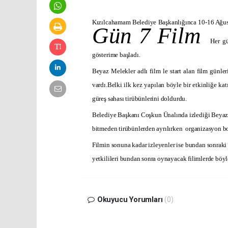
Kızılcahamam Belediye Başkanlığınca 10-16 Ağustos
Gün 7 Film 
Her gü
gösterime başladı.
Beyaz Melekler adlı film le start alan film günle
vardı.Belki ilk kez yapılan böyle bir etkinliğe k
güreş sahası tirübünlerini doldurdu.
Belediye Başkanı Coşkun Ünalında izlediği Beya
bitmeden tirübünlerden ayrılırken
organizasyon bo
Filmin sonuna kadar izleyenler ise bundan sonraki
yetkilileri bundan sonra oynayacak filimlerde böyle
Okuyucu Yorumları
(0)