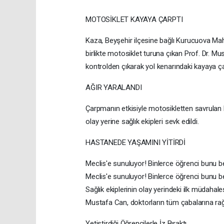
MOTOSİKLET KAYAYA ÇARPTI
Kaza, Beyşehir ilçesine bağlı Kurucuova Mahal
birlikte motosiklet turuna çıkan Prof. Dr. Mu
kontrolden çıkarak yol kenarındaki kayaya ça
AĞIR YARALANDI
Çarpmanın etkisiyle motosikletten savrulan P
olay yerine sağlık ekipleri sevk edildi.
HASTANEDE YAŞAMINI YİTİRDİ
Meclis'e sunuluyor! Binlerce öğrenci bunu bek
Meclis'e sunuluyor! Binlerce öğrenci bunu bek
Sağlık ekiplerinin olay yerindeki ilk müdahale
Mustafa Can, doktorların tüm çabalarına ra
Yetiştirdiği Öğrencilerle İz Bıraktı