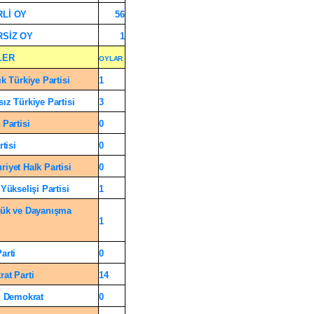
Lİ OY
56
SİZ OY
1
LER
OYLAR
ık Türkiye Partisi
1
ız Türkiye Partisi
3
 Partisi
0
rtisi
0
iyet Halk Partisi
0
Yükselişi Partisi
1
ük ve Dayanışma
1
arti
0
at Parti
14
l Demokrat
0