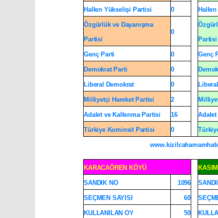
Halkın Yükselişi Partisi
0
Halkın 
Özgürlük ve Dayanışma
Özgürl
0
Partisi
Partisi
Genç Parti
0
Genç P
Demokrat Parti
0
Demokr
Liberal Demokrat
0
Libera
Milliyetçi Hareket Partisi
2
Milliye
Adalet ve Kalkınma Partisi
16
Adalet
Türkiye Kominsit Partisi
0
Türkiy
www.kizilcahamamhab
KARACAÖREN KÖYÜ
KASI
SANDIK NO
1096
SANDI
SEÇMEN SAYISI
60
SEÇME
KULLANILAN OY
50
KULLA