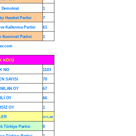
l Demokrat
1
tçi Hareket Partisi
7
 ve Kalkınma Partisi
61
e Kominsit Partisi
1
er.com
K KÖYÜ
K NO
1103
N SAYISI
70
NILAN OY
67
Lİ OY
66
SİZ OY
1
LER
OYLAR
ık Türkiye Partisi
0
ız Türkiye Partisi
1