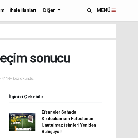
im
İhale İlanları
Diğer
MENÜ
seçim sonucu
4114+ kez okundu.
İlginizi Çekebilir
Efsaneler Sahada:
Kızılcahamam Futbolunun
Unutulmaz İsimleri Yeniden
Buluşuyor!