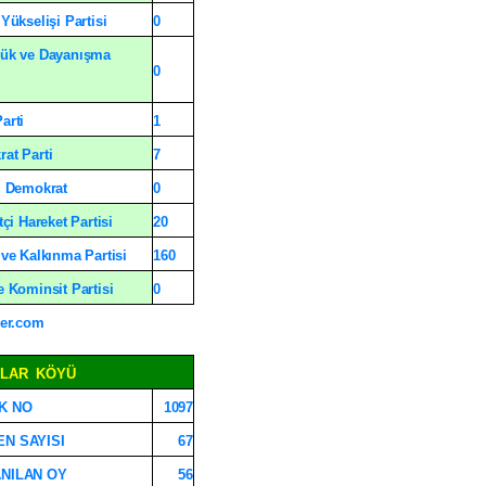
Yükselişi Partisi
0
ük ve Dayanışma
0
arti
1
at Parti
7
l Demokrat
0
tçi Hareket Partisi
20
 ve Kalkınma Partisi
160
e Kominsit Partisi
0
er.com
MLAR
KÖYÜ
K NO
1097
N SAYISI
67
NILAN OY
56