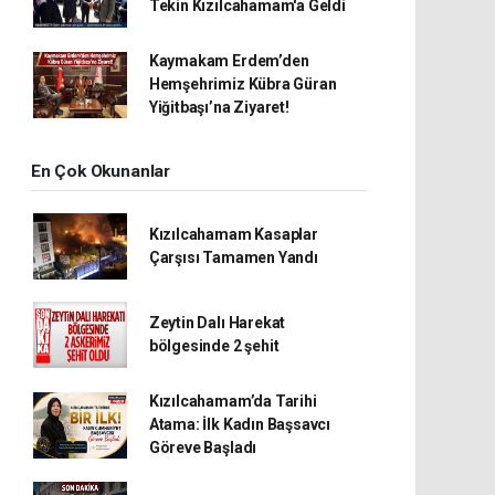
Tekin Kızılcahamam'a Geldi
Kaymakam Erdem’den
Hemşehrimiz Kübra Güran
Yiğitbaşı’na Ziyaret!
En Çok Okunanlar
Kızılcahamam Kasaplar
Çarşısı Tamamen Yandı
Zeytin Dalı Harekat
bölgesinde 2 şehit
Kızılcahamam’da Tarihi
Atama: İlk Kadın Başsavcı
Göreve Başladı