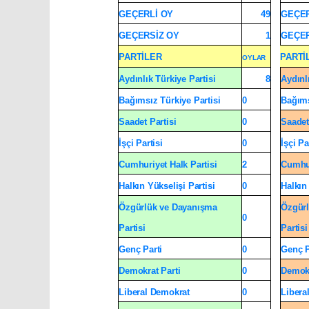
GEÇERLİ OY
49
GEÇER
GEÇERSİZ OY
1
GEÇER
PARTİLER
PARTİ
OYLAR
Aydınlık Türkiye Partisi
8
Aydınl
Bağımsız Türkiye Partisi
0
Bağıms
Saadet Partisi
0
Saadet
İşçi Partisi
0
İşçi Pa
Cumhuriyet Halk Partisi
2
Cumhur
Halkın Yükselişi Partisi
0
Halkın 
Özgürlük ve Dayanışma
Özgürl
0
Partisi
Partisi
Genç Parti
0
Genç P
Demokrat Parti
0
Demokr
Liberal Demokrat
0
Libera