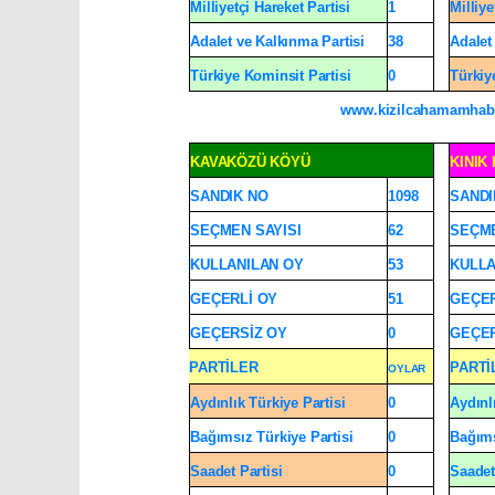
Milliyetçi Hareket Partisi
1
Milliye
Adalet ve Kalkınma Partisi
38
Adalet
Türkiye Kominsit Partisi
0
Türkiy
www.kizilcahamamhab
KAVAKÖZÜ KÖYÜ
KINIK 
SANDIK NO
1098
SANDI
SEÇMEN SAYISI
62
SEÇME
KULLANILAN OY
53
KULLA
GEÇERLİ OY
51
GEÇER
GEÇERSİZ OY
0
GEÇER
PARTİLER
PARTİ
OYLAR
Aydınlık Türkiye Partisi
0
Aydınl
Bağımsız Türkiye Partisi
0
Bağıms
Saadet Partisi
0
Saadet