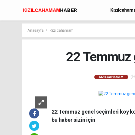
Kızılcaha
Avcılık
Anasayfa
Kızılcahamam
22 Temmuz g
(İH
KIZILCAHAMAM
22 Temmuz genel seçimleri köy kö
bu haber sizin için