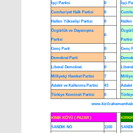
İşçi Partisi
0
İşçi Pa
Cumhuriyet Halk Partisi
0
Cumhur
Halkın Yükselişi Partisi
0
Halkın 
Özgürlük ve Dayanışma
Özgürl
0
Partisi
Partisi
Genç Parti
0
Genç P
Demokrat Parti
1
Demokr
Liberal Demokrat
0
Libera
Milliyetçi Hareket Partisi
7
Milliye
Adalet ve Kalkınma Partisi
43
Adalet
Türkiye Kominsit Partisi
0
Türkiy
www.kizilcahamamhab
KINIK KÖYÜ ( PAZAR )
KIRKI
SANDIK NO
1100
SANDI