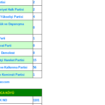
rtisi
2
iyet Halk Partisi
2
Yükselişi Partisi
4
ük ve Dayanışma
0
arti
1
at Parti
0
l Demokrat
0
tçi Hareket Partisi
15
 ve Kalkınma Partisi
56
e Kominsit Partisi
1
er.com
RCA KÖYÜ
K NO
1101