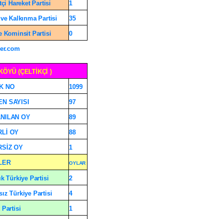
tçi Hareket Partisi
1
 ve Kalkınma Partisi
35
e Kominsit Partisi
0
er.com
KÖYÜ (ÇELTİKÇİ )
K NO
1099
N SAYISI
97
NILAN OY
89
Lİ OY
88
SİZ OY
1
LER
OYLAR
ık Türkiye Partisi
2
ız Türkiye Partisi
4
 Partisi
1