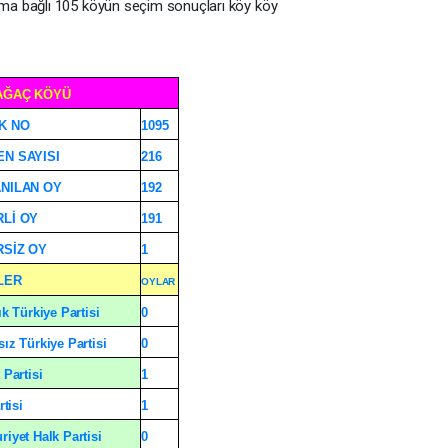
ma bağlı 105 köyün seçim sonuçları köy köy
AĞAÇ KÖYÜ
K NO
1095
N SAYISI
216
NILAN OY
192
Lİ OY
191
SİZ OY
1
LER
OYLAR
ık Türkiye Partisi
0
ız Türkiye Partisi
0
 Partisi
1
rtisi
1
iyet Halk Partisi
0