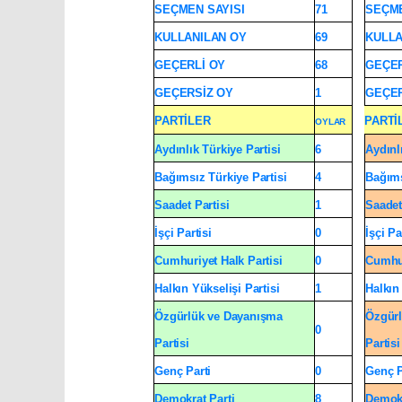
SEÇMEN SAYISI
71
SEÇME
KULLANILAN OY
69
KULLA
GEÇERLİ OY
68
GEÇER
GEÇERSİZ OY
1
GEÇER
PARTİLER
PARTİ
OYLAR
Aydınlık Türkiye Partisi
6
Aydınl
Bağımsız Türkiye Partisi
4
Bağıms
Saadet Partisi
1
Saadet
İşçi Partisi
0
İşçi Pa
Cumhuriyet Halk Partisi
0
Cumhur
Halkın Yükselişi Partisi
1
Halkın 
Özgürlük ve Dayanışma
Özgürl
0
Partisi
Partisi
Genç Parti
0
Genç P
Demokrat Parti
8
Demokr