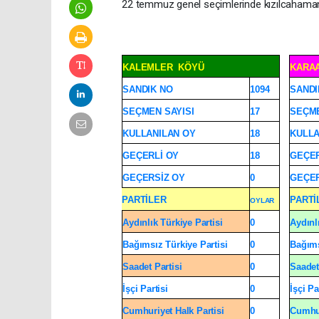
22 temmuz genel seçimlerinde kızılcahama
KALEMLER
KÖYÜ
KARA
SANDIK NO
1094
SANDI
SEÇMEN SAYISI
17
SEÇME
KULLANILAN OY
18
KULLA
GEÇERLİ OY
18
GEÇER
GEÇERSİZ OY
0
GEÇER
PARTİLER
PARTİ
OYLAR
Aydınlık Türkiye Partisi
0
Aydınl
Bağımsız Türkiye Partisi
0
Bağıms
Saadet Partisi
0
Saadet
İşçi Partisi
0
İşçi Pa
Cumhuriyet Halk Partisi
0
Cumhur