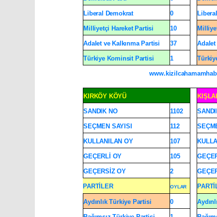
Liberal Demokrat
0
Libera
Milliyetçi Hareket Partisi
10
Milliye
Adalet ve Kalkınma Partisi
37
Adalet
Türkiye Kominsit Partisi
1
Türkiy
www.kizilcahamamhab
KIRKÖY KÖYÜ
KIŞLA
SANDIK NO
1102
SANDI
SEÇMEN SAYISI
112
SEÇME
KULLANILAN OY
107
KULLA
GEÇERLİ OY
105
GEÇER
GEÇERSİZ OY
2
GEÇER
PARTİLER
PARTİ
OYLAR
Aydınlık Türkiye Partisi
0
Aydınl
Bağımsız Türkiye Partisi
1
Bağıms