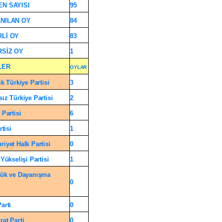
N SAYISI
95
NILAN OY
84
Lİ OY
83
SİZ OY
1
LER
OYLAR
ık Türkiye Partisi
3
ız Türkiye Partisi
2
 Partisi
6
rtisi
1
iyet Halk Partisi
0
Yükselişi Partisi
1
ük ve Dayanışma
0
arti
0
at Parti
0