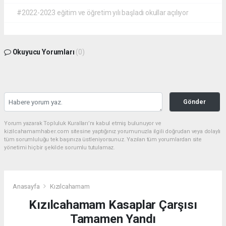
#2022-2023 eğitim ve öğretim yılı başladı okullar açılıyor
Okuyucu Yorumları
(0)
Gönder
Yorum yazarak Topluluk Kuralları’nı kabul etmiş bulunuyor ve
kizilcahamamhaber.com sitesine yaptığınız yorumunuzla ilgili doğrudan veya dolaylı
tüm sorumluluğu tek başınıza üstleniyorsunuz. Yazılan tüm yorumlardan site
yönetimi hiçbir şekilde sorumlu tutulamaz.
Anasayfa
Kızılcahamam
Kızılcahamam Kasaplar Çarşısı
Tamamen Yandı