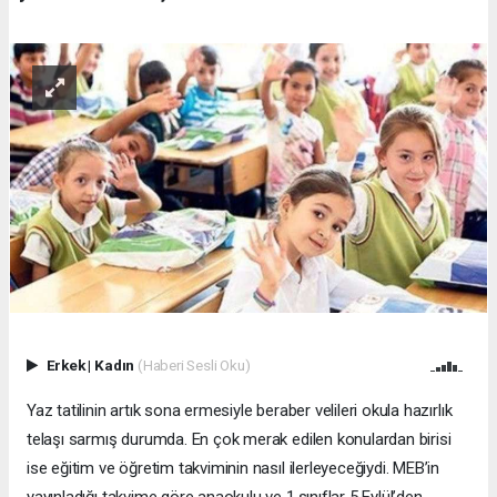
Erkek
|
Kadın
(Haberi Sesli Oku)
Yaz tatilinin artık sona ermesiyle beraber velileri okula hazırlık
telaşı sarmış durumda. En çok merak edilen konulardan birisi
ise eğitim ve öğretim takviminin nasıl ilerleyeceğiydi. MEB’in
yayınladığı takvime göre anaokulu ve 1.sınıflar 5 Eylül’den