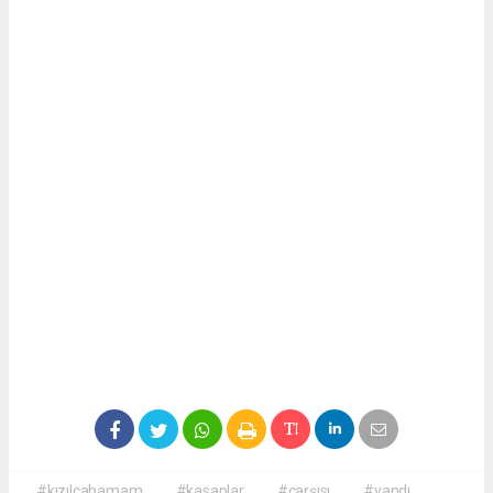
#kızılcahamam
#kasaplar
#çarşısı
#yandı