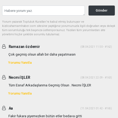
Gönder
Yorum yazarak Topluluk Kuralları’nı kabul etmiş bulunuyor ve
kizilcahamamhaber.com sitesine yaptığınız yorumunuzla ilgili doğrudan veya dolaylı
tüm sorumluluğu tek başınıza üstleniyorsunuz. Yazılan tüm yorumlardan site
yönetimi hiçbir şekilde sorumlu tutulamaz.
Ramazan özdemir
(08.04.2021 11:50 - #162)
Çok geçmiş olsun allah bir daha yaşatmasın
Yorumu Yanıtla
Necmi İŞLER
(08.04.2021 22:09 - #163)
Tüm Esnaf Arkadaşlarıma Geçmiş Olsun . Necmi İŞLER
Yorumu Yanıtla
Aa
(11.04.2021 01:42 - #165)
Fakir fukara yiyemezken bütün etler bedava gitti