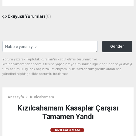
Okuyucu Yorumları
(0)
Gönder
Yorum yazarak Topluluk Kuralları’nı kabul etmiş bulunuyor ve
kizilcahamamhaber.com sitesine yaptığınız yorumunuzla ilgili doğrudan veya dolaylı
tüm sorumluluğu tek başınıza üstleniyorsunuz. Yazılan tüm yorumlardan site
yönetimi hiçbir şekilde sorumlu tutulamaz.
Anasayfa
Kızılcahamam
Kızılcahamam Kasaplar Çarşısı
Tamamen Yandı
KIZILCAHAMAM