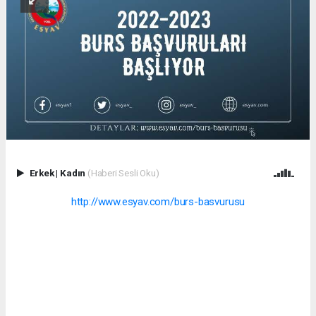
Erkek
|
Kadın
(Haberi Sesli Oku)
http://www.esyav.com/burs-basvurusu