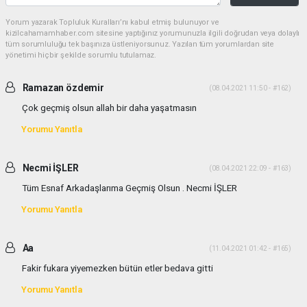
Yorum yazarak Topluluk Kuralları’nı kabul etmiş bulunuyor ve
kizilcahamamhaber.com sitesine yaptığınız yorumunuzla ilgili doğrudan veya dolaylı
tüm sorumluluğu tek başınıza üstleniyorsunuz. Yazılan tüm yorumlardan site
yönetimi hiçbir şekilde sorumlu tutulamaz.
Ramazan özdemir
(08.04.2021 11:50 - #162)
Çok geçmiş olsun allah bir daha yaşatmasın
Yorumu Yanıtla
Necmi İŞLER
(08.04.2021 22:09 - #163)
Tüm Esnaf Arkadaşlarıma Geçmiş Olsun . Necmi İŞLER
Yorumu Yanıtla
Aa
(11.04.2021 01:42 - #165)
Fakir fukara yiyemezken bütün etler bedava gitti
Yorumu Yanıtla