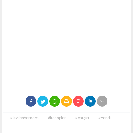
#kızılcahamam
#kasaplar
#çarşısı
#yandı