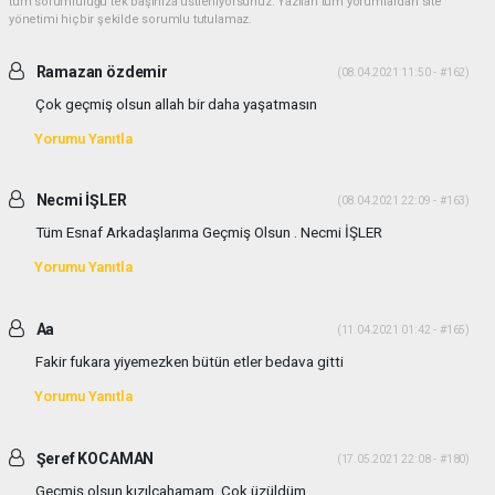
tüm sorumluluğu tek başınıza üstleniyorsunuz. Yazılan tüm yorumlardan site
yönetimi hiçbir şekilde sorumlu tutulamaz.
Ramazan özdemir
(08.04.2021 11:50 - #162)
Çok geçmiş olsun allah bir daha yaşatmasın
Yorumu Yanıtla
Necmi İŞLER
(08.04.2021 22:09 - #163)
Tüm Esnaf Arkadaşlarıma Geçmiş Olsun . Necmi İŞLER
Yorumu Yanıtla
Aa
(11.04.2021 01:42 - #165)
Fakir fukara yiyemezken bütün etler bedava gitti
Yorumu Yanıtla
Şeref KOCAMAN
(17.05.2021 22:08 - #180)
Geçmiş olsun kızılcahamam. Çok üzüldüm.