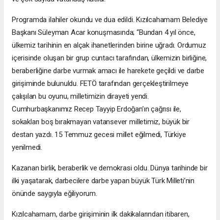
Programda ilahiler okundu ve dua edildi. Kızılcahamam Belediye
Başkanı Süleyman Acar konuşmasında; “Bundan 4 yıl önce,
ülkemiz tarihinin en alçak ihanetlerinden birine uğradı. Ordumuz
içerisinde oluşan bir grup cuntacı tarafından, ülkemizin birliğine,
beraberliğine darbe vurmak amacı ile harekete geçildi ve darbe
girişiminde bulunuldu. FETÖ tarafından gerçekleştirilmeye
çalışılan bu oyunu, milletimizin dirayeti yendi.
Cumhurbaşkanımız Recep Tayyip Erdoğan’ın çağrısı ile,
sokakları boş bırakmayan vatansever milletimiz, büyük bir
destan yazdı. 15 Temmuz gecesi millet eğilmedi, Türkiye
yenilmedi.
Kazanan birlik, beraberlik ve demokrasi oldu. Dünya tarihinde bir
ilki yaşatarak, darbecilere darbe yapan büyük Türk Milleti’nin
önünde saygıyla eğiliyorum.
Kızılcahamam, darbe girişiminin ilk dakikalarından itibaren,