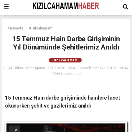
Anasayfa
Kızılcahamam
15 Temmuz Hain Darbe Girişiminin
Yıl Dönümünde Şehitlerimiz Anıldı
KIZILCAHAMAM
(İHA) - İhlas Haber Ajansı | 17.07.2020 - 08:42, Güncelleme: 17.07.2020 - 08:42
4963+ kez okundu.
15 Temmuz Hain darbe girişiminde hainlere lanet
okunurken şehit ve gazilerimiz anıldı