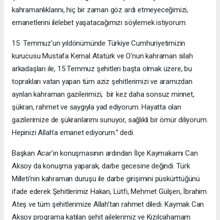
kahramanlıklarını, hiç bir zaman göz ardı etmeyeceğimizi,
emanetlerini ilelebet yaşatacağımızı söylemek istiyorum.
15 Temmuz'un yıldönümünde Türkiye Cumhuriyetimizin
kurucusu Mustafa Kemal Atatürk ve O'nun kahraman silah
arkadaşları ile, 15 Temmuz şehitleri başta olmak üzere, bu
toprakları vatan yapan tüm aziz şehitlerimizi ve aramızdan
ayrılan kahraman gazilerimizi, bir kez daha sonsuz minnet,
şükran, rahmet ve saygıyla yad ediyorum. Hayatta olan
gazilerimize de şükranlarımı sunuyor, sağlıklı bir ömür diliyorum.
Hepinizi Allah’a emanet ediyorum.” dedi.
Başkan Acar'ın konuşmasının ardından İlçe Kaymakamı Can
Aksoy da konuşma yaparak, darbe gecesine değindi. Türk
Milleti’nin kahraman duruşu ile darbe girişimini püskürttüğünü
ifade ederek Şehitlerimiz Hakan, Lütfi, Mehmet Gülşen, İbrahim
Ateş ve tüm şehitlerimize Allah’tan rahmet diledi. Kaymak Can
Aksoy programa katılan şehit ailelerimiz ve Kızılcahamam