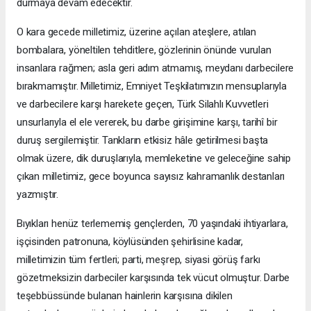
durmaya devam edecektir.
O kara gecede milletimiz, üzerine açılan ateşlere, atılan
bombalara, yöneltilen tehditlere, gözlerinin önünde vurulan
insanlara rağmen; asla geri adım atmamış, meydanı darbecilere
bırakmamıştır. Milletimiz, Emniyet Teşkilatımızın mensuplarıyla
ve darbecilere karşı harekete geçen, Türk Silahlı Kuvvetleri
unsurlarıyla el ele vererek, bu darbe girişimine karşı, tarihî bir
duruş sergilemiştir. Tankların etkisiz hâle getirilmesi başta
olmak üzere, dik duruşlarıyla, memleketine ve geleceğine sahip
çıkan milletimiz, gece boyunca sayısız kahramanlık destanları
yazmıştır.
Bıyıkları henüz terlememiş gençlerden, 70 yaşındaki ihtiyarlara,
işçisinden patronuna, köylüsünden şehirlisine kadar,
milletimizin tüm fertleri; parti, meşrep, siyasi görüş farkı
gözetmeksizin darbeciler karşısında tek vücut olmuştur. Darbe
teşebbüssünde bulanan hainlerin karşısına dikilen