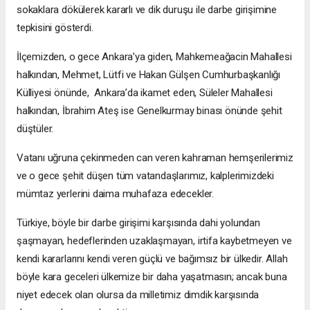
sokaklara dökülerek kararlı ve dik duruşu ile darbe girişimine
tepkisini gösterdi.
İlçemizden, o gece Ankara’ya giden, Mahkemeağacin Mahallesi
halkından, Mehmet, Lütfi ve Hakan Gülşen Cumhurbaşkanlığı
Külliyesi önünde, Ankara’da ikamet eden, Süleler Mahallesi
halkından, İbrahim Ateş ise Genelkurmay binası önünde şehit
düştüler.
Vatanı uğruna çekinmeden can veren kahraman hemşerilerimiz
ve o gece şehit düşen tüm vatandaşlarımız, kalplerimizdeki
mümtaz yerlerini daima muhafaza edecekler.
Türkiye, böyle bir darbe girişimi karşısında dahi yolundan
şaşmayan, hedeflerinden uzaklaşmayan, irtifa kaybetmeyen ve
kendi kararlarını kendi veren güçlü ve bağımsız bir ülkedir. Allah
böyle kara geceleri ülkemize bir daha yaşatmasın; ancak buna
niyet edecek olan olursa da milletimiz dimdik karşısında