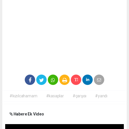
#kızılcahamam
#kasaplar
#çarşısı
#yandı
Habere Ek Video