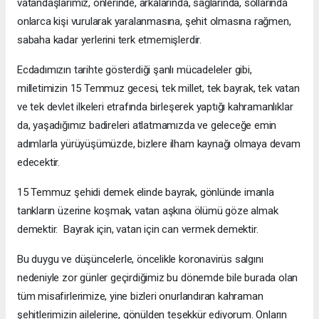
vatandaşlarımız, önlerinde, arkalarında, sağlarında, sollarında
onlarca kişi vurularak yaralanmasına, şehit olmasına rağmen,
sabaha kadar yerlerini terk etmemişlerdir.
Ecdadımızın tarihte gösterdiği şanlı mücadeleler gibi,
milletimizin 15 Temmuz gecesi, tek millet, tek bayrak, tek vatan
ve tek devlet ilkeleri etrafında birleşerek yaptığı kahramanlıklar
da, yaşadığımız badireleri atlatmamızda ve geleceğe emin
adımlarla yürüyüşümüzde, bizlere ilham kaynağı olmaya devam
edecektir.
15 Temmuz şehidi demek elinde bayrak, gönlünde imanla
tankların üzerine koşmak, vatan aşkına ölümü göze almak
demektir. Bayrak için, vatan için can vermek demektir.
Bu duygu ve düşüncelerle, öncelikle koronavirüs salgını
nedeniyle zor günler geçirdiğimiz bu dönemde bile burada olan
tüm misafirlerimize, yine bizleri onurlandıran kahraman
şehitlerimizin ailelerine, gönülden teşekkür ediyorum. Onların