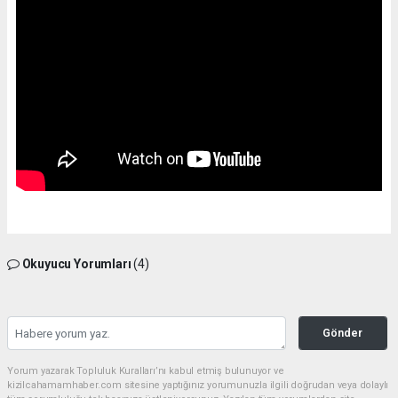
Okuyucu Yorumları
(4)
Gönder
Yorum yazarak Topluluk Kuralları’nı kabul etmiş bulunuyor ve
kizilcahamamhaber.com sitesine yaptığınız yorumunuzla ilgili doğrudan veya dolaylı