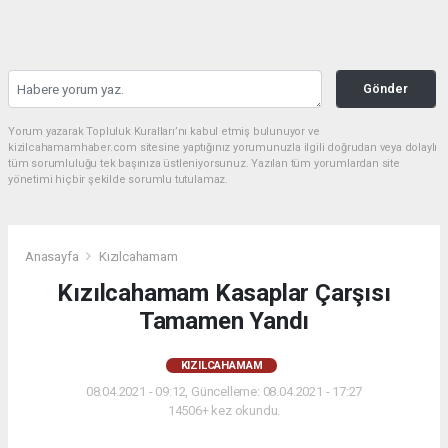
Gönder
Yorum yazarak Topluluk Kuralları’nı kabul etmiş bulunuyor ve
kizilcahamamhaber.com sitesine yaptığınız yorumunuzla ilgili doğrudan veya dolaylı
tüm sorumluluğu tek başınıza üstleniyorsunuz. Yazılan tüm yorumlardan site
yönetimi hiçbir şekilde sorumlu tutulamaz.
Anasayfa
Kızılcahamam
Kızılcahamam Kasaplar Çarşısı
Tamamen Yandı
KIZILCAHAMAM
08.04.2021 - 09:12, Güncelleme: 08.04.2021 - 17:27
14506+ kez okundu.