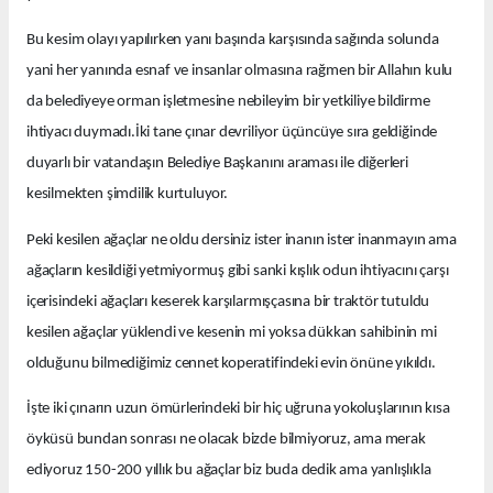
Bu kesim olayı yapılırken yanı başında karşısında sağında solunda
yani her yanında esnaf ve insanlar olmasına rağmen bir Allahın kulu
da belediyeye orman işletmesine nebileyim bir yetkiliye bildirme
ihtiyacı duymadı.İki tane çınar devriliyor üçüncüye sıra geldiğinde
duyarlı bir vatandaşın Belediye Başkanını araması ile diğerleri
kesilmekten şimdilik kurtuluyor.
Peki kesilen ağaçlar ne oldu dersiniz ister inanın ister inanmayın ama
ağaçların kesildiği yetmiyormuş gibi sanki kışlık odun ihtiyacını çarşı
içerisindeki ağaçları keserek karşılarmışçasına bir traktör tutuldu
kesilen ağaçlar yüklendi ve kesenin mi yoksa dükkan sahibinin mi
olduğunu bilmediğimiz cennet koperatifindeki evin önüne yıkıldı.
İşte iki çınarın uzun ömürlerindeki bir hiç uğruna yokoluşlarının kısa
öyküsü bundan sonrası ne olacak bizde bilmiyoruz, ama merak
ediyoruz 150-200 yıllık bu ağaçlar biz buda dedik ama yanlışlıkla