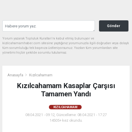
Gönder
Yorum yazarak Topluluk Kuralları’nı kabul etmiş bulunuyor ve
kizilcahamamhaber.com sitesine yaptığınız yorumunuzla ilgili doğrudan veya dolaylı
tüm sorumluluğu tek başınıza üstleniyorsunuz. Yazılan tüm yorumlardan site
yönetimi hiçbir şekilde sorumlu tutulamaz.
Anasayfa
Kızılcahamam
Kızılcahamam Kasaplar Çarşısı
Tamamen Yandı
KIZILCAHAMAM
08.04.2021 - 09:12, Güncelleme: 08.04.2021 - 17:27
14505+ kez okundu.