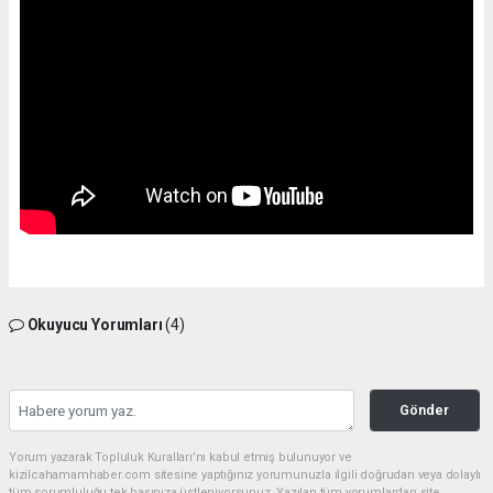
Okuyucu Yorumları
(4)
Gönder
Yorum yazarak Topluluk Kuralları’nı kabul etmiş bulunuyor ve
kizilcahamamhaber.com sitesine yaptığınız yorumunuzla ilgili doğrudan veya dolaylı
tüm sorumluluğu tek başınıza üstleniyorsunuz. Yazılan tüm yorumlardan site