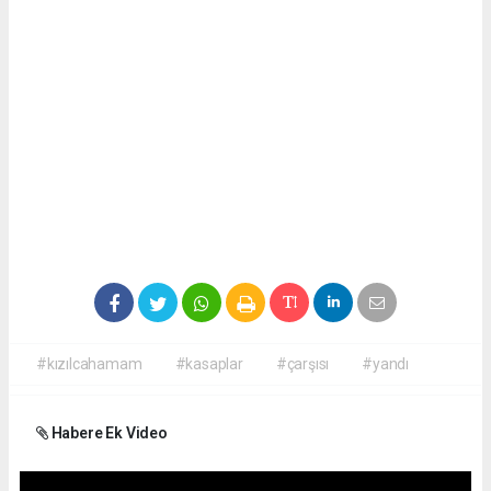
#kızılcahamam
#kasaplar
#çarşısı
#yandı
Habere Ek Video