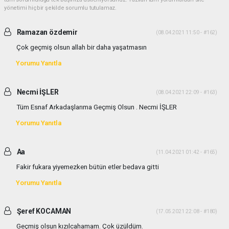
yönetimi hiçbir şekilde sorumlu tutulamaz.
Ramazan özdemir
(08.04.2021 11:50 - #162)
Çok geçmiş olsun allah bir daha yaşatmasın
Yorumu Yanıtla
Necmi İŞLER
(08.04.2021 22:09 - #163)
Tüm Esnaf Arkadaşlarıma Geçmiş Olsun . Necmi İŞLER
Yorumu Yanıtla
Aa
(11.04.2021 01:42 - #165)
Fakir fukara yiyemezken bütün etler bedava gitti
Yorumu Yanıtla
Şeref KOCAMAN
(17.05.2021 22:08 - #180)
Geçmiş olsun kızılcahamam. Çok üzüldüm.