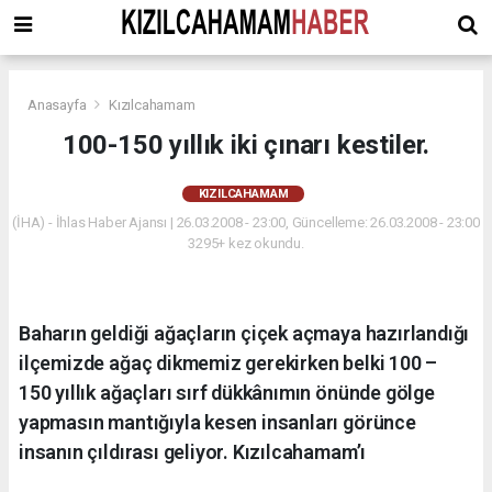
Anasayfa
Kızılcahamam
100-150 yıllık iki çınarı kestiler.
KIZILCAHAMAM
(İHA) - İhlas Haber Ajansı | 26.03.2008 - 23:00, Güncelleme: 26.03.2008 - 23:00
3295+ kez okundu.
Baharın geldiği ağaçların çiçek açmaya hazırlandığı
ilçemizde ağaç dikmemiz gerekirken belki 100 –
150 yıllık ağaçları sırf dükkânımın önünde gölge
yapmasın mantığıyla kesen insanları görünce
insanın çıldırası geliyor. Kızılcahamam’ı