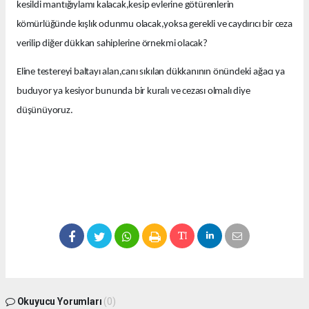
kesildi mantığıylamı kalacak,kesip evlerine götürenlerin
kömürlüğünde kışlık odunmu olacak,yoksa gerekli ve caydırıcı bir ceza
verilip diğer dükkan sahiplerine örnekmi olacak?
Eline testereyi baltayı alan,canı sıkılan dükkanının önündeki ağacı ya
buduyor ya kesiyor bununda bir kuralı ve cezası olmalı diye
düşünüyoruz.
Okuyucu Yorumları
(0)