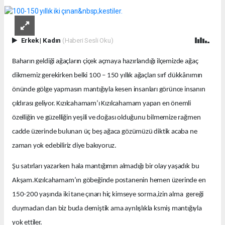
Erkek
|
Kadın
(Haberi Sesli Oku)
Baharın geldiği ağaçların çiçek açmaya hazırlandığı ilçemizde ağaç
dikmemiz gerekirken belki 100 – 150 yıllık ağaçları sırf dükkânımın
önünde gölge yapmasın mantığıyla kesen insanları görünce insanın
çıldırası geliyor. Kızılcahamam’ı Kızılcahamam yapan en önemli
özelliğin ve güzelliğin yeşili ve doğası olduğunu bilmemize rağmen
cadde üzerinde bulunan üç beş ağaca gözümüzü diktik acaba ne
zaman yok edebiliriz diye bakıyoruz.
Şu satırları yazarken hala mantığımın almadığı bir olay yaşadık bu
Akşam.Kızılcahamam’ın göbeğinde postanenin hemen üzerinde en
150-200 yaşında iki tane çınarı hiç kimseye sorma,izin alma
gereği
duymadan dan biz buda demiştik ama aynlışlıkla ksmiş mantığıyla
yok ettiler.