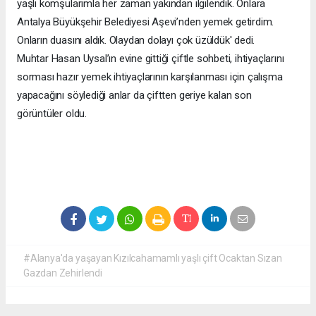
yaşlı komşularımla her zaman yakından ilgilendik. Onlara
Antalya Büyükşehir Belediyesi Aşevi’nden yemek getirdim.
Onların duasını aldık. Olaydan dolayı çok üzüldük' dedi.
Muhtar Hasan Uysal’ın evine gittiği çiftle sohbeti, ihtiyaçlarını
sorması hazır yemek ihtiyaçlarının karşılanması için çalışma
yapacağını söylediği anlar da çiftten geriye kalan son
görüntüler oldu.
#Alanya'da yaşayan Kızılcahamamlı yaşlı çift Ocaktan Sızan
Gazdan Zehirlendi