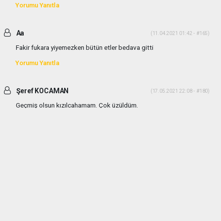
Yorumu Yanıtla
Aa
(11.04.2021 01:42 - #165)
Fakir fukara yiyemezken bütün etler bedava gitti
Yorumu Yanıtla
Şeref KOCAMAN
(17.05.2021 22:08 - #180)
Geçmiş olsun kızılcahamam. Çok üzüldüm.
Yorumu Yanıtla
haber paketi
haber scripti
haber yazılımı
Tüm hakları saklı tutulmaktadır.Copyright 2026©
Haber Yazılımı:
Web Aksiyon ®