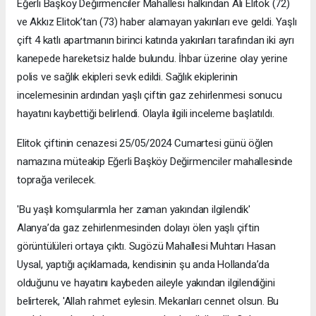
Eğerli Başköy Değirmenciler Mahallesi halkından Ali Elitok (72)
ve Akkız Elitok’tan (73) haber alamayan yakınları eve geldi. Yaşlı
çift 4 katlı apartmanın birinci katında yakınları tarafından iki ayrı
kanepede hareketsiz halde bulundu. İhbar üzerine olay yerine
polis ve sağlık ekipleri sevk edildi. Sağlık ekiplerinin
incelemesinin ardından yaşlı çiftin gaz zehirlenmesi sonucu
hayatını kaybettiği belirlendi. Olayla ilgili inceleme başlatıldı.
Elitok çiftinin cenazesi 25/05/2024 Cumartesi günü öğlen
namazına müteakip Eğerli Başköy Değirmenciler mahallesinde
toprağa verilecek.
'Bu yaşlı komşularımla her zaman yakından ilgilendik'
Alanya’da gaz zehirlenmesinden dolayı ölen yaşlı çiftin
görüntülüleri ortaya çıktı. Sugözü Mahallesi Muhtarı Hasan
Uysal, yaptığı açıklamada, kendisinin şu anda Hollanda’da
olduğunu ve hayatını kaybeden aileyle yakından ilgilendiğini
belirterek, 'Allah rahmet eylesin. Mekanları cennet olsun. Bu