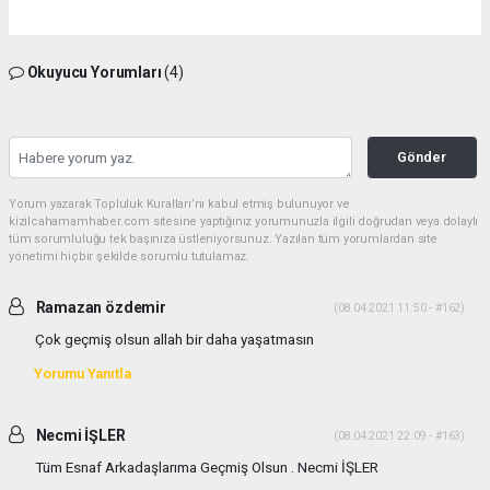
Okuyucu Yorumları
(4)
Gönder
Yorum yazarak Topluluk Kuralları’nı kabul etmiş bulunuyor ve
kizilcahamamhaber.com sitesine yaptığınız yorumunuzla ilgili doğrudan veya dolaylı
tüm sorumluluğu tek başınıza üstleniyorsunuz. Yazılan tüm yorumlardan site
yönetimi hiçbir şekilde sorumlu tutulamaz.
Ramazan özdemir
(08.04.2021 11:50 - #162)
Çok geçmiş olsun allah bir daha yaşatmasın
Yorumu Yanıtla
Necmi İŞLER
(08.04.2021 22:09 - #163)
Tüm Esnaf Arkadaşlarıma Geçmiş Olsun . Necmi İŞLER