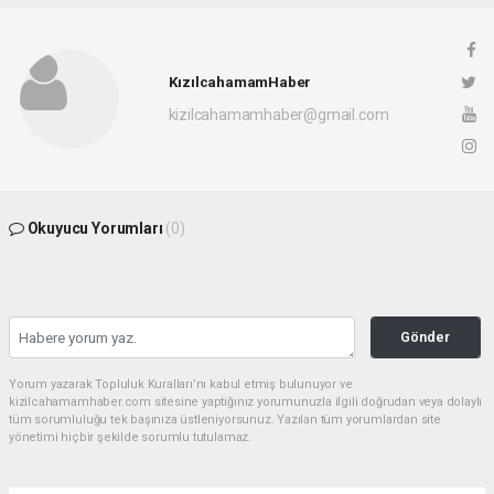
KızılcahamamHaber
kizilcahamamhaber@gmail.com
Okuyucu Yorumları
(0)
Gönder
Yorum yazarak Topluluk Kuralları’nı kabul etmiş bulunuyor ve
kizilcahamamhaber.com sitesine yaptığınız yorumunuzla ilgili doğrudan veya dolaylı
tüm sorumluluğu tek başınıza üstleniyorsunuz. Yazılan tüm yorumlardan site
yönetimi hiçbir şekilde sorumlu tutulamaz.