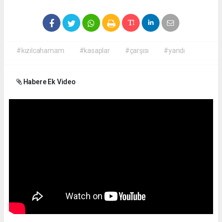
#kızılcahamam
#kasaplar
#çarşısı
#yandı
Habere Ek Video